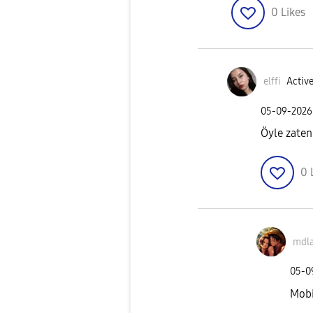
0
Likes
elffi
Active
‎05-09-2026
Öyle zaten
0
mdla
‎05-
Mobi