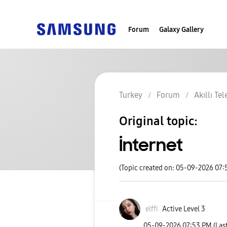
Forum
Galaxy Gallery
Turkey
Forum
Akıllı Te
Original topic:
İnternet
(Topic created on: 05-09-2026 07:
elffi
Active Level 3
‎05-09-2026
07:53 PM
(Las