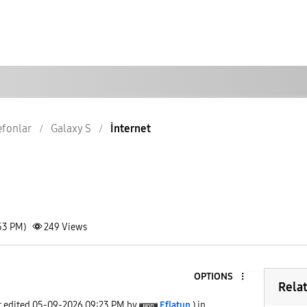
lefonlar
Galaxy S
İnternet
53 PM)
249
Views
OPTIONS
Rela
t edited
‎05-09-2026
09:23 PM
by
Eflatun
) in