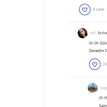
0
Likes
elffi
Active
‎05-09-2026
Denedim fa
0
Sezg
‎05-
Sams