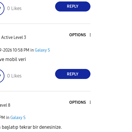
REPLY
0
Likes
OPTIONS
Active Level 3
09-2026
10:58 PM
in
Galaxy S
 ve mobil veri
REPLY
0
Likes
OPTIONS
evel 8
 PM
in
Galaxy S
başlatıp tekrar bir denesinize.