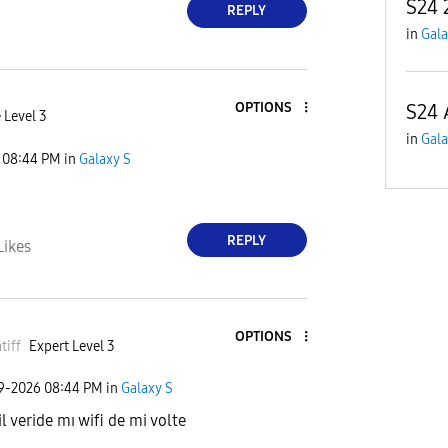
S24 
REPLY
in
Gala
OPTIONS
S24 A
 Level 3
in
Gala
08:44 PM
in
Galaxy S
REPLY
Likes
OPTIONS
tiff
Expert Level 3
09-2026
08:44 PM
in
Galaxy S
l veride mı wifi de mi volte