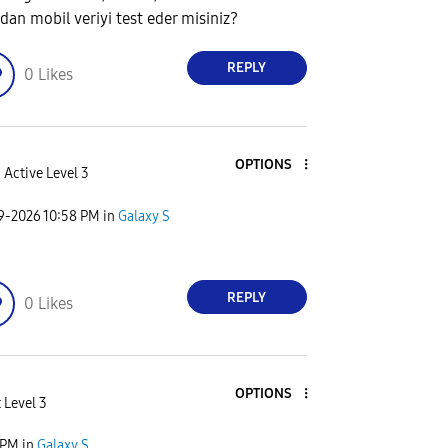
dan mobil veriyi test eder misiniz?
REPLY
0
Likes
OPTIONS
Active Level 3
09-2026
10:58 PM
in
Galaxy S
REPLY
0
Likes
OPTIONS
 Level 3
 PM
in
Galaxy S