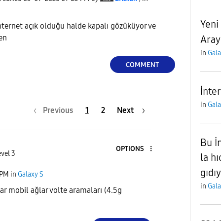
Yeni
nternet açık olduğu halde kapalı gözüküyor ve
den
Aray
in
Gala
COMMENT
İnte
in
Gala
Previous
1
2
Next
Bu İ
OPTIONS
vel 3
la h
gıdı
 PM
in
Galaxy S
in
Gala
ar mobil ağlar volte aramaları (4.5g