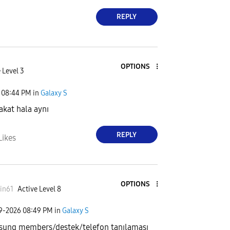
REPLY
OPTIONS
 Level 3
08:44 PM
in
Galaxy S
kat hala aynı
REPLY
Likes
OPTIONS
in61
Active Level 8
09-2026
08:49 PM
in
Galaxy S
ung members/destek/telefon tanılaması