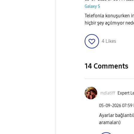
Galaxy S
Telefonla konuşurken i
hiçbir şey açılmıyor ne
4
Likes
14 Comments
mdlatiff
Expert Le
‎05-09-2026
07:59
Ayarlar bağlantıl
aramaları)