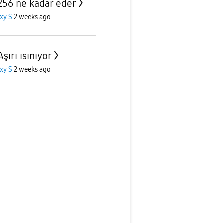
256 ne kadar eder
xy S
2 weeks ago
şırı ısınıyor
xy S
2 weeks ago