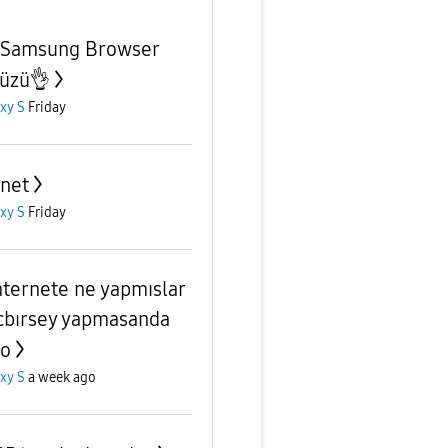
 Samsung Browser
üzü👌
xy S
Friday
rnet
xy S
Friday
nternete ne yapmıslar
ıcbırsey yapmasanda
yo
xy S
a week ago