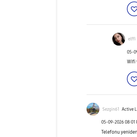
elffi
‎05-
Wifi
Sezgin61
Active L
‎05-09-2026
08:01
Telefonu yeniden 