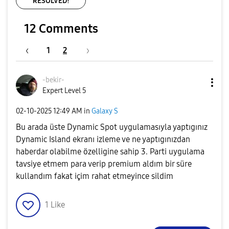
RESOLVED!
12 Comments
1
2
-bekir-
Expert Level 5
‎02-10-2025
12:49 AM
in
Galaxy S
Bu arada üste Dynamic Spot uygulamasıyla yaptıgınız
Dynamic Island ekranı izleme ve ne yaptıgınızdan
haberdar olabilme özelligine sahip 3. Parti uygulama
tavsiye etmem para verip premium aldım bir süre
kullandım fakat içim rahat etmeyince sildim
1
Like