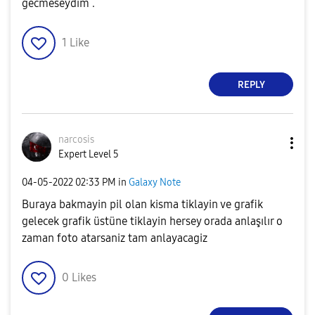
gecmeseydim .
1
Like
REPLY
narcosis
Expert Level 5
‎04-05-2022
02:33 PM
in
Galaxy Note
Buraya bakmayin pil olan kisma tiklayin ve grafik
gelecek grafik üstüne tiklayin hersey orada anlaşılır o
zaman foto atarsaniz tam anlayacagiz
0
Likes