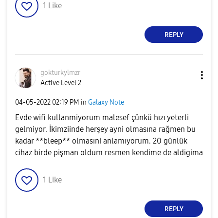
1
Like
REPLY
gokturkylmzr
Active Level 2
‎04-05-2022
02:19 PM
in
Galaxy Note
Evde wifi kullanmiyorum malesef çünkü hızı yeterli
gelmiyor. İkimziinde herşey ayni olmasına rağmen bu
kadar **bleep** olmasıni anlamıyorum. 20 günlük
cihaz birde pişman oldum resmen kendime de aldigima
1
Like
REPLY