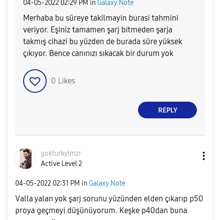
‎04-05-2022
02:29 PM
in
Galaxy Note
Merhaba bu süreye takilmayin burasi tahmini
veriyor. Eşiniz tamamen şarj bitmeden şarja
takmış cihazi bu yüzden de burada süre yüksek
çıkıyor. Bence canınızı sıkacak bir durum yok
0
Likes
REPLY
gokturkylmzr
Active Level 2
‎04-05-2022
02:31 PM
in
Galaxy Note
Valla yalan yok şarj sorunu yüzünden elden çıkarıp p50
proya geçmeyi düşünüyorum. Keşke p40dan buna