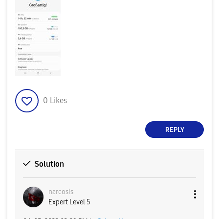
0
Likes
REPLY
Solution
narcosis
Expert Level 5