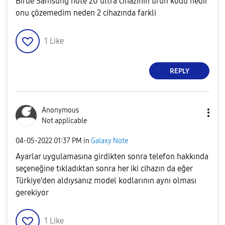
Birde Samsung note 20 ultra cihazının ürün kodu nedir
onu çözemedim neden 2 cihazında farkli
1
Like
REPLY
Anonymous
Not applicable
‎04-05-2022
01:37 PM
in
Galaxy Note
Ayarlar uygulamasına girdikten sonra telefon hakkında
seçeneğine tıkladıktan sonra her iki cihazın da eğer
Türkiye'den aldıysanız model kodlarının aynı olması
gerekiyor
1
Like