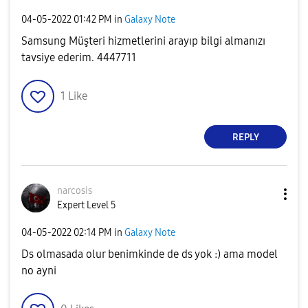
‎04-05-2022
01:42 PM
in
Galaxy Note
Samsung Müşteri hizmetlerini arayıp bilgi almanızı
tavsiye ederim. 4447711
1
Like
REPLY
narcosis
Expert Level 5
‎04-05-2022
02:14 PM
in
Galaxy Note
Ds olmasada olur benimkinde de ds yok :) ama model
no ayni