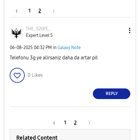
1
2
THE_S20FE_
Expert Level 5
‎06-08-2025
04:32 PM
in
Galaxy Note
Telefonu 3g ye alirsaniz daha da artar pil
0
Likes
REPLY
1
2
Related Content