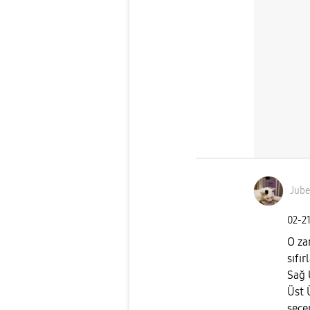
Jube
‎02-2
O za
sıfı
Sağ 
Üst Ü
seçe