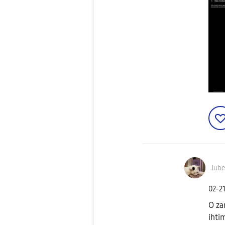
Jube
‎02-2
O za
ihti