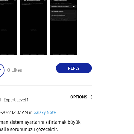
REPLY
0
Likes
OPTIONS
i
Expert Level 1
1-2022
12:07 AM
in
Galaxy Note
man sistem ayarlarını sıfırlamak büyük
malle sorununuzu çözecektir.