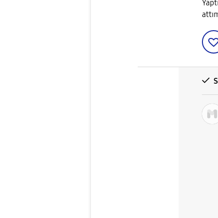
Yapt
attı
S