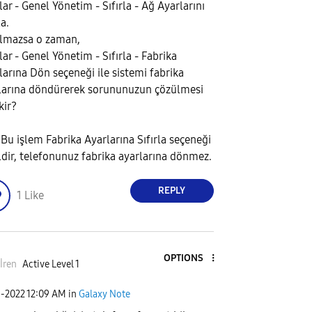
lar - Genel Yönetim - Sıfırla - Ağ Ayarlarını
la.
lmazsa o zaman,
lar - Genel Yönetim - Sıfırla - Fabrika
larına Dön seçeneği ile sistemi fabrika
larına döndürerek sorununuzun çözülmesi
kir?
 Bu işlem Fabrika Ayarlarına Sıfırla seçeneği
ldir, telefonunuz fabrika ayarlarına dönmez.
REPLY
1
Like
OPTIONS
İren
Active Level 1
1-2022
12:09 AM
in
Galaxy Note