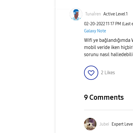
Tunaİren
Active Level 1
‎02-20-2022
11:17 PM
(Last 
Galaxy Note
Wifi ye bağlandığımda 
mobil veride iken hiçb
sorunu nasıl halledebil
2
Likes
9 Comments
Jubei
Expert Level