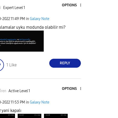
OPTIONS
i
Expert Level 1
0-2022
11:49 PM
in
Galaxy Note
lamalar uyku modunda olabilir mi?
REPLY
1
Like
OPTIONS
İren
Active Level 1
0-2022
11:53 PM
in
Galaxy Note
r yani kapalı