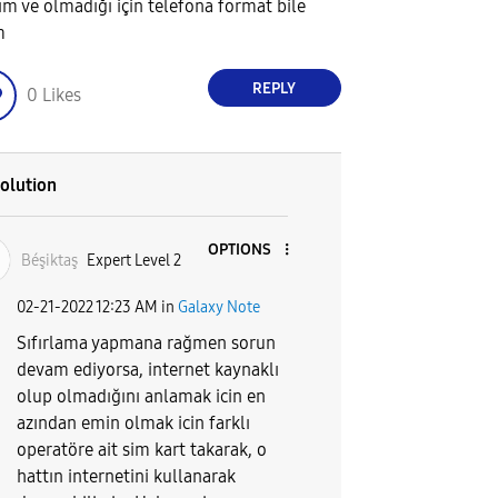
ım ve olmadığı için telefona format bile
m
REPLY
0
Likes
olution
OPTIONS
Béşiktaş
Expert Level 2
‎02-21-2022
12:23 AM
in
Galaxy Note
Sıfırlama yapmana rağmen sorun
devam ediyorsa, internet kaynaklı
olup olmadığını anlamak icin en
azından emin olmak icin farklı
operatöre ait sim kart takarak, o
hattın internetini kullanarak