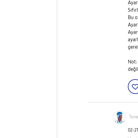
Ayar
Sıfır
Bu o
Ayar
Ayar
ayar
gere
Not:
deği
Tuna
‎02-2