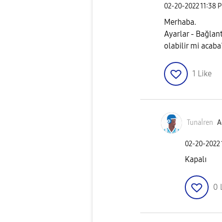
‎02-20-2022
11:38 
Merhaba.
Ayarlar - Bağlant
olabilir mi acaba
1
Like
Tunaİren
A
‎02-20-2022
Kapalı
0