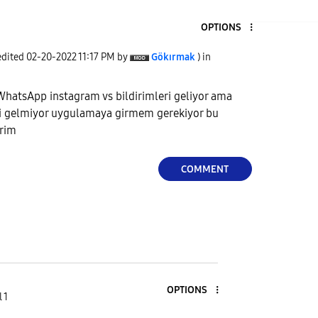
OPTIONS
edited
‎02-20-2022
11:17 PM
by
Gökırmak
) in
WhatsApp instagram vs bildirimleri geliyor ama
iri gelmiyor uygulamaya girmem gerekiyor bu
irim
COMMENT
OPTIONS
 1