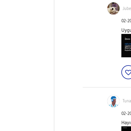
Jube
‎02-2
Uygu
Tuna
‎02-2
Hayı