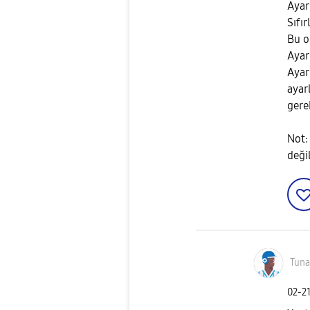
Ayar
Sıfır
Bu o
Ayar
Ayar
ayar
gere
Not:
deği
Tuna
‎02-2