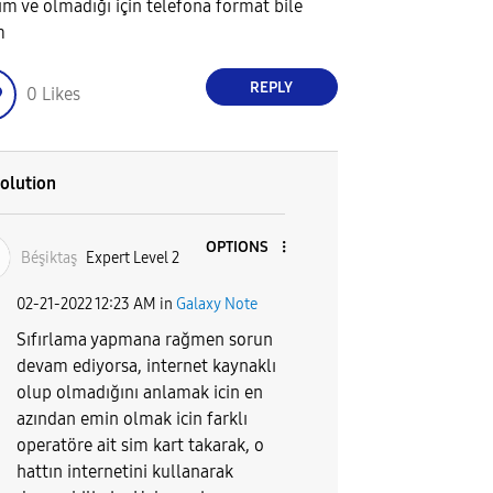
ım ve olmadığı için telefona format bile
m
REPLY
0
Likes
olution
OPTIONS
Béşiktaş
Expert Level 2
‎02-21-2022
12:23 AM
in
Galaxy Note
Sıfırlama yapmana rağmen sorun
devam ediyorsa, internet kaynaklı
olup olmadığını anlamak icin en
azından emin olmak icin farklı
operatöre ait sim kart takarak, o
hattın internetini kullanarak