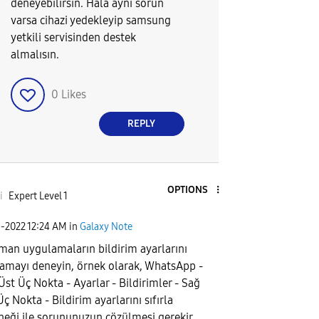
deneyebilirsin. Hala ayni sorun
varsa cihazi yedekleyip samsung
yetkili servisinden destek
almalısın.
0
Likes
REPLY
OPTIONS
i
Expert Level 1
1-2022
12:24 AM
in
Galaxy Note
man uygulamaların bildirim ayarlarını
rlamayı deneyin, örnek olarak, WhatsApp -
Üst Üç Nokta - Ayarlar - Bildirimler - Sağ
ç Nokta - Bildirim ayarlarını sıfırla
neği ile sorununuzun çözülmesi gerekir.