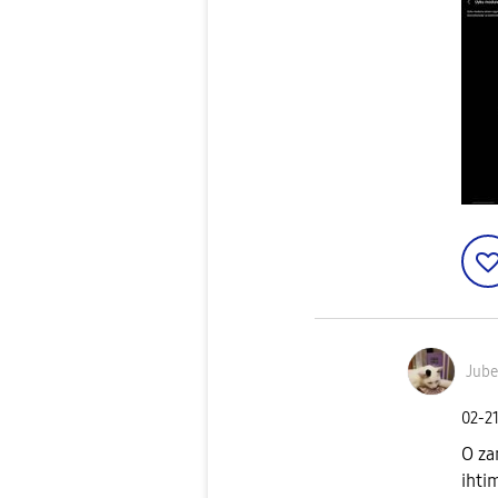
Jube
‎02-2
O za
ihti