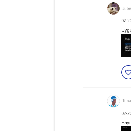
Jube
‎02-2
Uygu
Tuna
‎02-2
Hayı