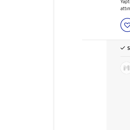
Yapt
attı
S