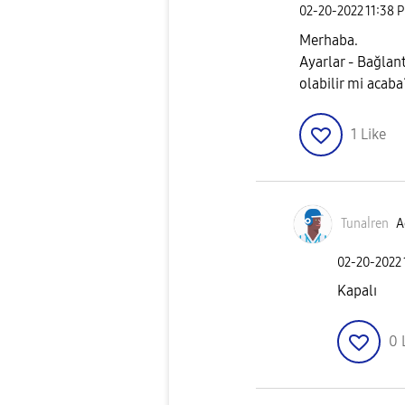
‎02-20-2022
11:38 
Merhaba.
Ayarlar - Bağlant
olabilir mi acaba
1
Like
Tunaİren
A
‎02-20-2022
Kapalı
0