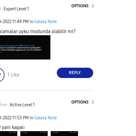
OPTIONS
i
Expert Level 1
0-2022
11:49 PM
in
Galaxy Note
lamalar uyku modunda olabilir mi?
REPLY
1
Like
OPTIONS
İren
Active Level 1
0-2022
11:53 PM
in
Galaxy Note
r yani kapalı