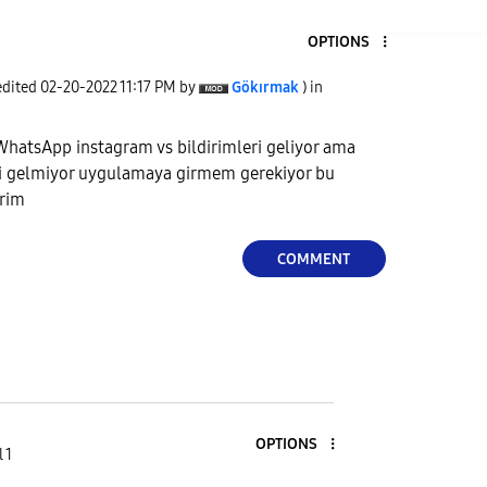
OPTIONS
edited
‎02-20-2022
11:17 PM
by
Gökırmak
) in
WhatsApp instagram vs bildirimleri geliyor ama
iri gelmiyor uygulamaya girmem gerekiyor bu
irim
COMMENT
OPTIONS
 1