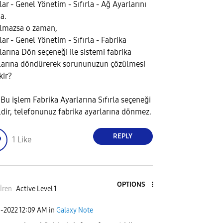
lar - Genel Yönetim - Sıfırla - Ağ Ayarlarını
la.
lmazsa o zaman,
lar - Genel Yönetim - Sıfırla - Fabrika
larına Dön seçeneği ile sistemi fabrika
larına döndürerek sorununuzun çözülmesi
kir?
 Bu işlem Fabrika Ayarlarına Sıfırla seçeneği
ldir, telefonunuz fabrika ayarlarına dönmez.
REPLY
1
Like
OPTIONS
İren
Active Level 1
1-2022
12:09 AM
in
Galaxy Note