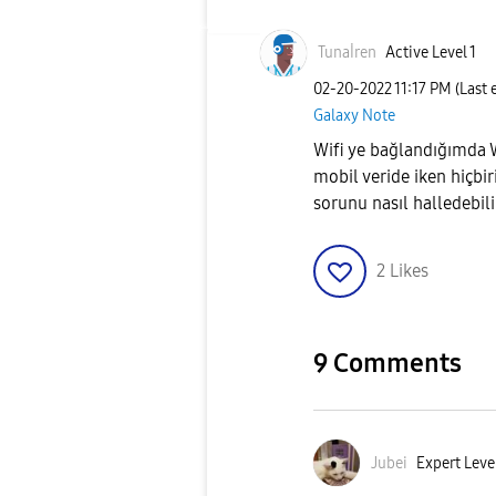
Tunaİren
Active Level 1
‎02-20-2022
11:17 PM
(Last 
Galaxy Note
Wifi ye bağlandığımda 
mobil veride iken hiçb
sorunu nasıl halledebil
2
Likes
9 Comments
Jubei
Expert Level