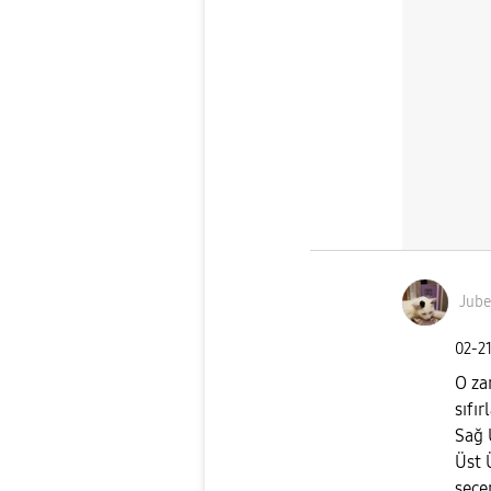
Jube
‎02-2
O za
sıfı
Sağ 
Üst Ü
seçe