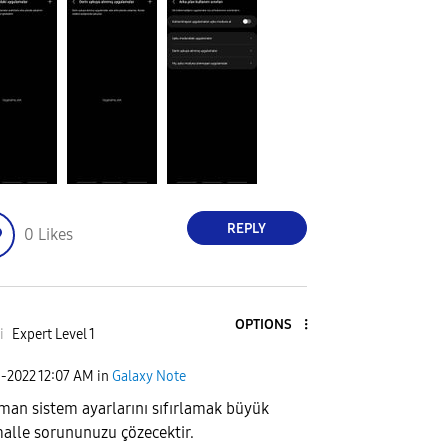
REPLY
0
Likes
OPTIONS
i
Expert Level 1
1-2022
12:07 AM
in
Galaxy Note
man sistem ayarlarını sıfırlamak büyük
malle sorununuzu çözecektir.