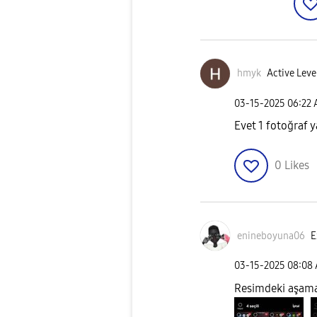
hmyk
Active Level
‎03-15-2025
06:22
Evet 1 fotoğraf 
0
Likes
enineboyuna06
E
‎03-15-2025
08:08
Resimdeki aşamal