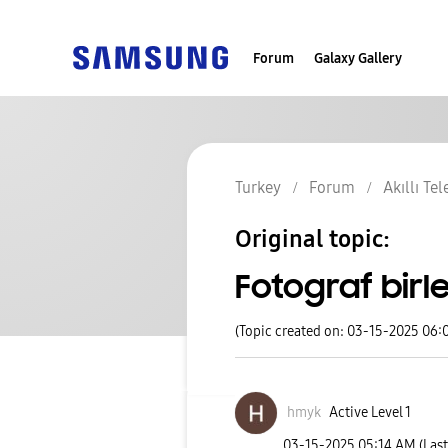
Forum
Galaxy Gallery
Turkey
Forum
Akıllı Te
Original topic:
Fotograf birl
(Topic created on: 03-15-2025 06:
hmyk
Active Level 1
‎03-15-2025
05:14 AM
(Las