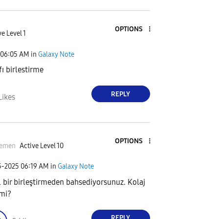
OPTIONS
e Level 1
06:05 AM
in
Galaxy Note
fı birlestirme
REPLY
Likes
OPTIONS
emen
Active Level 10
5-2025
06:19 AM
in
Galaxy Note
l bir birleştirmeden bahsediyorsunuz. Kolaj
 mi?
REPLY