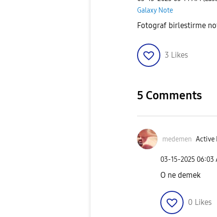
Galaxy Note
Fotograf birlestirme not
3
Likes
5 Comments
medemen
Active 
‎03-15-2025
06:03
O ne demek
0
Likes