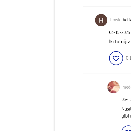
hmyk
Activ
‎03-15-2025
İki fotoğra
0
med
‎03-1
Nası
gibi