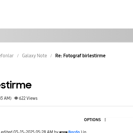
lefonlar
Galaxy Note
Re: Fotograf birlestirme
estirme
03 AM)
622
Views
OPTIONS
t edited
‎03-15-2025
05:28 AM
by
Bordo
) in