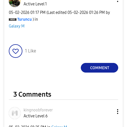
Active Level 1
‎05-02-2026
01:17 PM
(Last edited
‎05-02-2026
01:26 PM
by
Turuncu
) in
Galaxy M
1
Like
COMMENT
3 Comments
kingnoobforever
Active Level 6