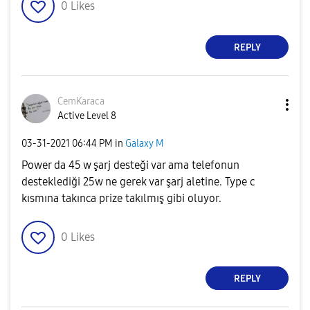
0
Likes
REPLY
CemKaraca
Active Level 8
‎03-31-2021
06:44 PM
in
Galaxy M
Power da 45 w şarj desteği var ama telefonun
desteklediği 25w ne gerek var şarj aletine. Type c
kısmına takınca prize takılmış gibi oluyor.
0
Likes
REPLY