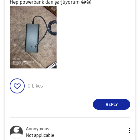
Hep powerbank dan şarjlıyorum
😀
😀
0
Likes
REPLY
Anonymous
Not applicable