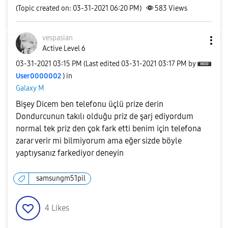
(Topic created on: 03-31-2021 06:20 PM)
583
Views
vespasian
Active Level 6
‎03-31-2021
03:15 PM
(Last edited
‎03-31-2021
03:17 PM
by
User0000002
) in
Galaxy M
Bişey Dicem ben telefonu üçlü prize derin
Dondurcunun takılı olduğu priz de şarj ediyordum
normal tek priz den çok fark etti benim için telefona
zarar verir mi bilmiyorum ama eğer sizde böyle
yaptıysanız farkediyor deneyin
samsungm51pil
4
Likes