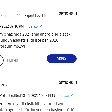
OPTIONS
zS25Iphone16
e
Expert Level 5
1-2022
09:10 PM
in
Galaxy M
m cihazımda 2021 ama android 14 alacak
ungun adaletsizliği işte ben 2020
yordum m52'yi
REPLY
4
Likes
OPTIONS
vel 3
PM
(Last edited
‎10-01-2022
10:37 PM
) in
Galaxy M
u. Artniyetli eksik bilgi vermesi ayrı.
nları ayrı dert. Zırtbır yeniden başlıyor türlü