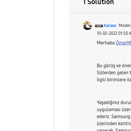
1 Solution
Karasu
Moder
‎10-02-2022
01:50 
Merhaba
ÖmerM5
Bu görüş ve öneril
Sizlerden gelen 
ilgili birimlere i
Yaşadığınız dur
uygulaması üzeri
ederiz. Samsung 
üzerinden kontr
yapacak. Samsu