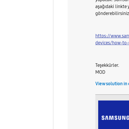
aşağıdaki linkte 
gönderebilirsiniz
https://www.sa
devices/how-to
Teşekkürler.
MOD​
View solution in