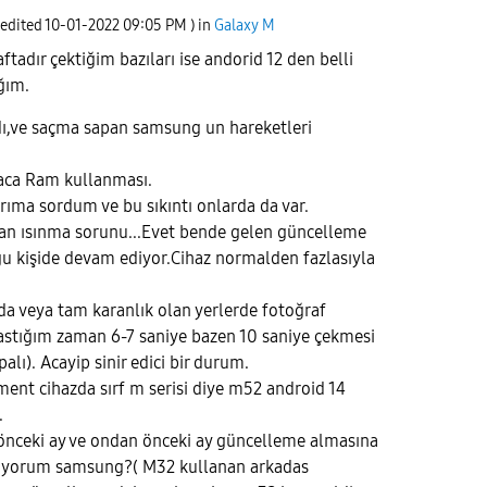
 edited
‎10-01-2022
09:05 PM
) in
Galaxy M
ftadır çektiğim bazıları ise andorid 12 den belli
ağım.
rdı,ve saçma sapan samsung un hareketleri
laca Ram kullanması.
ıma sordum ve bu sıkıntı onlarda da var.
yan ısınma sorunu...Evet bende gelen güncelleme
ğu kişide devam ediyor.Cihaz normalden fazlasıyla
.
da veya tam karanlık olan yerlerde fotoğraf
tığım zaman 6-7 saniye bazen 10 saniye çekmesi
lı). Acayip sinir edici bir durum.
ment cihazda sırf m serisi diye m52 android 14
.
,önceki ay ve ondan önceki ay güncelleme almasına
iyorum samsung?( M32 kullanan arkadas