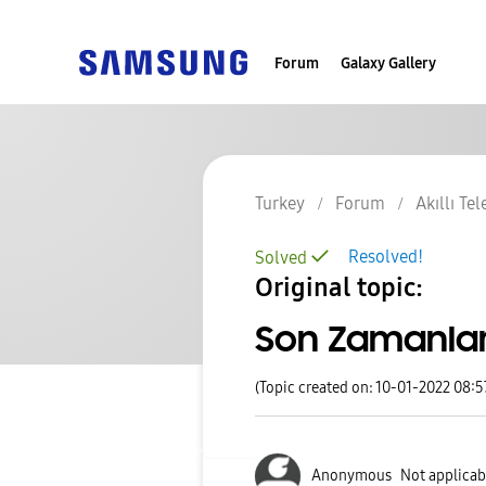
Forum
Galaxy Gallery
Turkey
Forum
Akıllı Te
Resolved!
Solved
Original topic:
Son Zamanlar
(Topic created on: 10-01-2022 08:
Anonymous
Not applicab