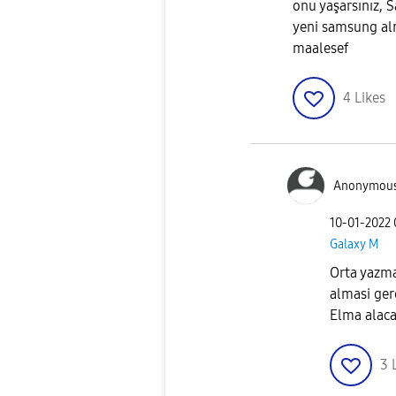
onu yaşarsınız, 
yeni samsung al
maalesef
4
Likes
Anonymou
‎10-01-2022
Galaxy M
Orta yazma
almasi ger
Elma alaca
3