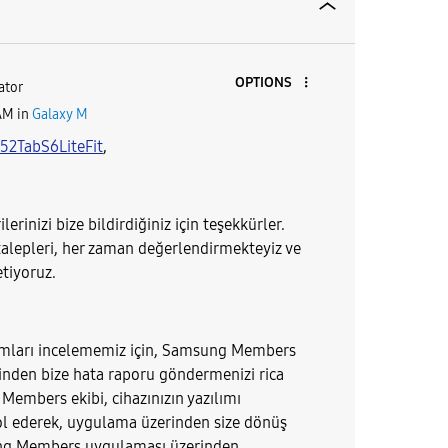
OPTIONS
ator
AM
in
Galaxy M
2TabS6Lit
eFit
,
erinizi bize bildirdiğiniz için teşekkürler.
talepleri, her zaman değerlendirmekteyiz ve
letiyoruz.
umları incelememiz için, Samsung Members
nden bize hata raporu göndermenizi rica
Members ekibi, cihazınızın yazılımı
ol ederek, uygulama üzerinden size dönüş
ng Members uygulaması üzerinden,