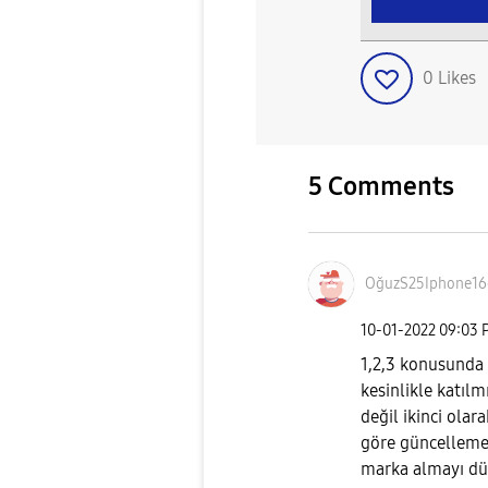
0
Likes
5 Comments
OğuzS25Iphone16
‎10-01-2022
09:03 
1,2,3 konusunda 
kesinlikle katıl
değil ikinci ola
göre güncelleme
marka almayı dü