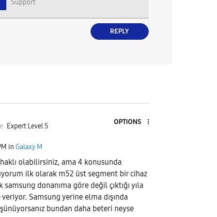
Support
REPLY
OPTIONS
e
Expert Level 5
PM
in
Galaxy M
haklı olabilirsiniz, ama 4 konusunda
mıyorum ilk olarak m52 üst segment bir cihaz
rak samsung donanıma göre değil çıktığı yıla
 veriyor. Samsung yerine elma dışında
şünüyorsanız bundan daha beteri neyse