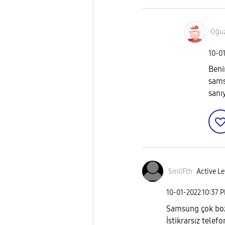
Oğu
‎10-0
Beni
sams
sanı
SmllFth
Active Le
‎10-01-2022
10:37 
Samsung çok bozd
İstikrarsız telefo