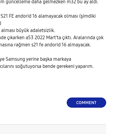
ğim güncelleme daha gelmezken m32 bu ay aldi.
se S21 FE andorid 16 alamayacak olması (şimdiki
)
 alması büyük adaletsizlik.
nde çıkarken a53 2022 Mart'ta çıktı. Aralarında çok
asına rağmen s21 fe andorid 16 almayacak.
eye Samsung yerine başka markaya
cılarını soğutuyorsa bende gerekeni yaparım.
COMMENT