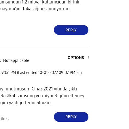
Samsungun 1,2 milyar kullanıcıdan birinin
mayacağını takacağını sanmıyorum
REPLY
OPTIONS
s
Not applicable
09:06 PM
(Last edited
‎10-01-2022
09:07 PM
) in
yı unutmuşum.Cihaz 2021 yılında çıktı
ek fâkat samsung vermiyor 3 güncellemeyi .
gim ya diğerlerini almam.
REPLY
Likes