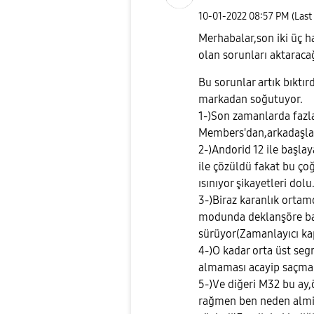
‎10-01-2022
08:57 PM
(Last
Merhabalar,son iki üç ha
olan sorunları aktarac
Bu sorunlar artık bıktı
markadan soğutuyor.
1-)Son zamanlarda faz
Members'dan,arkadaşlar
2-)Andorid 12 ile başla
ile çözüldü fakat bu ço
ısınıyor şikayetleri dolu
3-)Biraz karanlık ortam
modunda deklanşöre bas
sürüyor(Zamanlayıcı kapa
4-)O kadar orta üst seg
almaması acayip saçma
5-)Ve diğeri M32 bu ay
rağmen ben neden alm