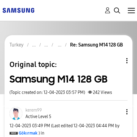
Turkey
Re: Samsung M14 128 GB
Original topic:
Samsung M14 128 GB
(Topic created on: 12-04-2023 03:57 PM)
242
Views
kerem99
Active Level 5
‎12-04-2023
03:49 PM
(Last edited
‎12-04-2023
04:44 PM
by
Gökırmak
) in