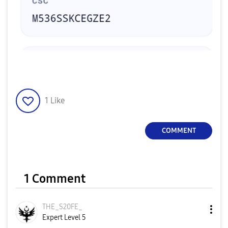
1
Like
COMMENT
1 Comment
THE_S20FE_
Expert Level 5