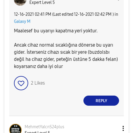
Expert Level 5
‎12-16-2021
02:41 PM
(Last edited
‎12-16-2021
02:42 PM
) in
Galaxy M
Maalesef bu uyarıyı kapatma yeri yoktur.
Ancak cihaz normal sıcaklığına dönerse bu uyarı
gider. İsterseniz cihazı sıcak bir yere (buzdolsbı
değil ha cihaz gider, peteğin üstüne 5 dakka felan)
koyarsanız daha iyi olur
2
Likes
REPLY
MehmetYalcnS24p
lus