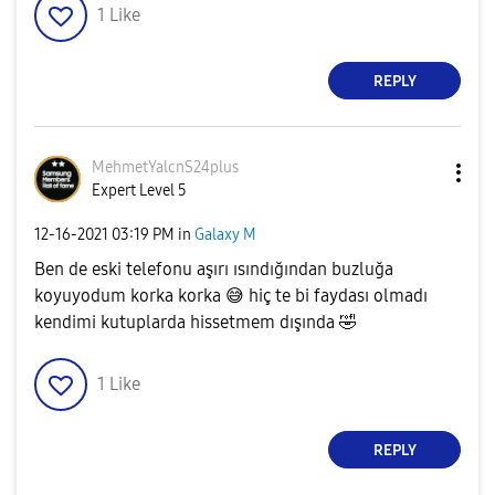
1
Like
REPLY
MehmetYalcnS24p
lus
Expert Level 5
‎12-16-2021
03:19 PM
in
Galaxy M
Ben de eski telefonu aşırı ısındığından buzluğa
koyuyodum korka korka
😅
hiç te bi faydası olmadı
kendimi kutuplarda hissetmem dışında
🤣
1
Like
REPLY