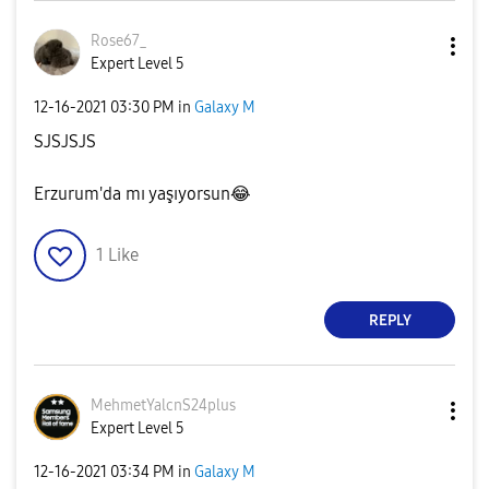
Rose67_
Expert Level 5
‎12-16-2021
03:30 PM
in
Galaxy M
SJSJSJS
Erzurum'da mı yaşıyorsun
😂
1
Like
REPLY
MehmetYalcnS24p
lus
Expert Level 5
‎12-16-2021
03:34 PM
in
Galaxy M