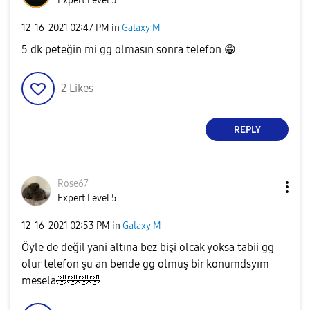
Expert Level 5
‎12-16-2021
02:47 PM
in
Galaxy M
5 dk peteğin mi gg olmasın sonra telefon
😁
2
Likes
REPLY
Rose67_
Expert Level 5
‎12-16-2021
02:53 PM
in
Galaxy M
Öyle de değil yani altına bez bişi olcak yoksa tabii gg
olur telefon şu an bende gg olmuş bir konumdsyım
mesela
🤣
🤣
🤣
🤣