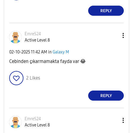
REPLY
EmreS24
Active Level 8
‎02-10-2025
11:42 AM
in
Galaxy M
Cebinden çıkarmamakta fayda var
😂
2
Likes
REPLY
EmreS24
Active Level 8