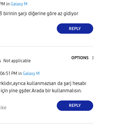
 PM
in
Galaxy M
 birinin şarjı diğerine göre az gidiyor
REPLY
OPTIONS
s
Not applicable
06:51 PM
in
Galaxy M
rklıdır,ayrıca kullanmazsan da şarj hesabı
için yine gşder.Arada bir kullanmalısın.
REPLY
ike