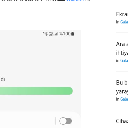
Ekra
in
Gal
Ara 
ihtiy
in
Gal
Bu bi
yara
in
Gal
Cihaz