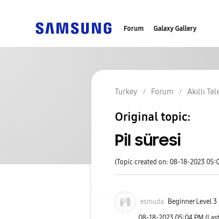
Forum
Galaxy Gallery
Turkey
Forum
Akıllı Te
Original topic:
Pil süresi
(Topic created on: 08-18-2023 05:
esmuda
Beginner Level 3
‎08-18-2023
05:04 PM
(Las