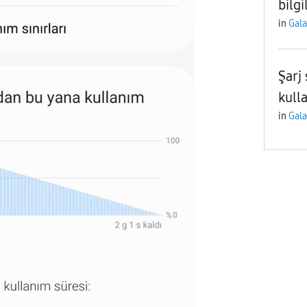
bilgi
in
Gal
Şarj 
kull
in
Gal