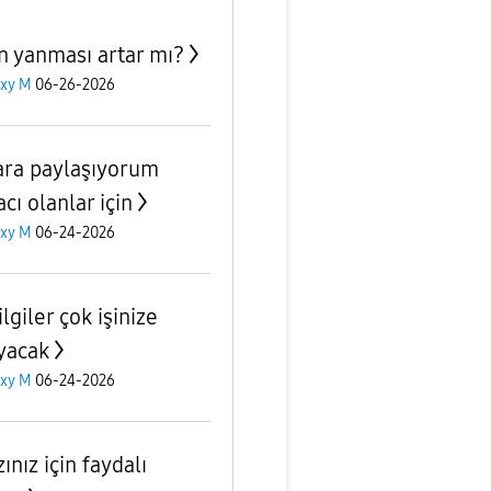
n yanması artar mı?
axy M
06-26-2026
ara paylaşıyorum
acı olanlar için
axy M
06-24-2026
lgiler çok işinize
yacak
axy M
06-24-2026
ınız için faydalı