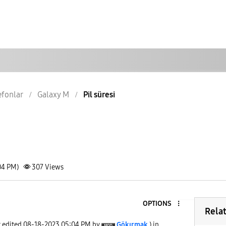
lefonlar
Galaxy M
Pil süresi
04 PM)
307
Views
OPTIONS
Rela
t edited
‎08-18-2023
05:04 PM
by
Gökırmak
) in