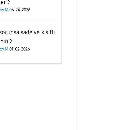
ler
axy M
06-24-2026
sorunsa sade ve kısıtlı
anın
axy M
01-02-2026