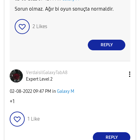
Sorun olmaz. Ağır bi oyun sonuçta normaldir.
2
Likes
REPLY
VerdaisilGalaxy
TabA8
Expert Level 2
‎02-08-2022
09:47 PM
in
Galaxy M
+1
1
Like
REPLY