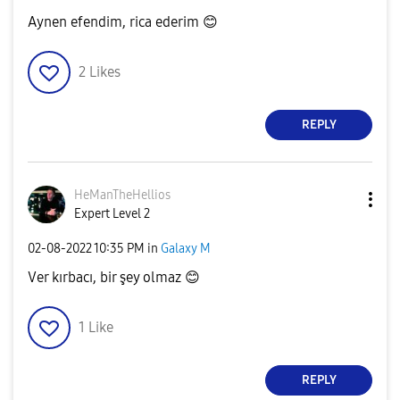
Aynen efendim, rica ederim
😊
2
Likes
REPLY
HeManTheHellios
Expert Level 2
‎02-08-2022
10:35 PM
in
Galaxy M
Ver kırbacı, bir şey olmaz
😊
1
Like
REPLY