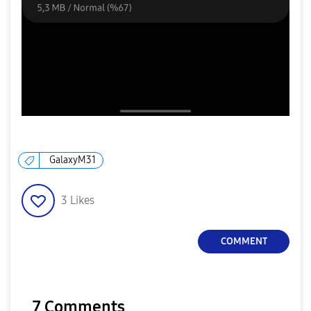
GalaxyM31
3
Likes
COMMENT
7 Comments