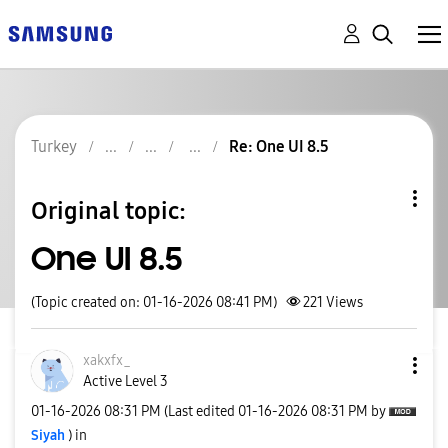
Turkey
Re: One UI 8.5
Original topic:
One UI 8.5
(Topic created on: 01-16-2026 08:41 PM)
221
Views
xakxfx_
Active Level 3
‎01-16-2026
08:31 PM
(Last edited
‎01-16-2026
08:31 PM
by
Siyah
) in