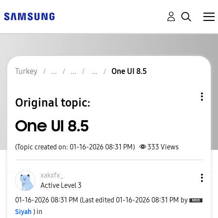
Turkey
One UI 8.5
Original topic:
One UI 8.5
(Topic created on: 01-16-2026 08:31 PM)
333
Views
xakxfx_
Active Level 3
‎01-16-2026
08:31 PM
(Last edited
‎01-16-2026
08:31 PM
by
Siyah
) in