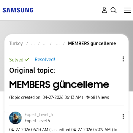
Turkey
MEMBERS güncelleme
Resolved!
Solved
Original topic:
MEMBERS güncelleme
(Topic created on: 04-27-2026 06:13 AM)
681
Views
Expert_Level_5
Expert Level 5
‎04-27-2026
06:13 AM
(Last edited
‎04-27-2026
07:09 AM
) in