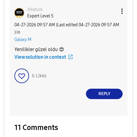
Alfatürk
Expert Level 5
‎04-27-2026
09:57 AM
(Last edited
‎04-27-2026
09:57 AM
) in
Galaxy M
Yenilikler güzel oldu
😍
View solution in context
6
Likes
REPLY
11 Comments