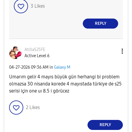
3
Likes
REPLY
AtillaS25FE
Active Level 6
‎04-27-2026
09:36 AM
in
Galaxy M
Umarım gelir 4 mayıs büyük gün herhangi bi problem
olmazsa 30 nisanda korede 4 mayıstada türkiye de s25
serisi için one uı 8.5 i görücez
2
Likes
REPLY