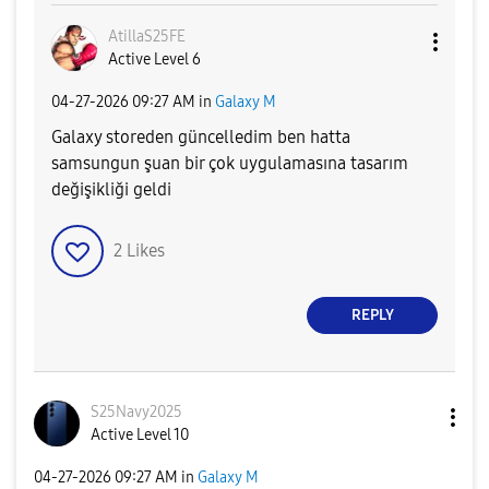
AtillaS25FE
Active Level 6
‎04-27-2026
09:27 AM
in
Galaxy M
Galaxy storeden güncelledim ben hatta
samsungun şuan bir çok uygulamasına tasarım
değişikliği geldi
2
Likes
REPLY
S25Navy2025
Active Level 10
‎04-27-2026
09:27 AM
in
Galaxy M