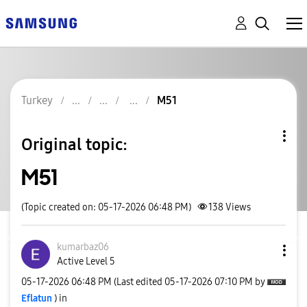
Turkey
M51
Original topic:
M51
(Topic created on: 05-17-2026 06:48 PM)
138
Views
kumarbaz06
Active Level 5
‎05-17-2026
06:48 PM
(Last edited
‎05-17-2026
07:10 PM
by
Eflatun
) in