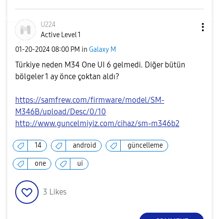
U224
Active Level 1
‎01-20-2024
08:00 PM
in
Galaxy M
Türkiye neden M34 One UI 6 gelmedi. Diğer bütün
bölgeler 1 ay önce çoktan aldı?
https://samfrew.com/firmware/model/SM-
M346B/upload/Desc/0/10
http://www.guncelmiyiz.com/cihaz/sm-m346b2
14
android
güncelleme
one
ui
3
Likes