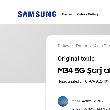
Forum
Galaxy Gallery
Turkey
Forum
Akıllı Te
Original topic:
M34 5G Şarj al
(Topic created on: 01-09-2025 10:
info14
Active Level 5
‎01-09-2025
09:47 PM
(Las