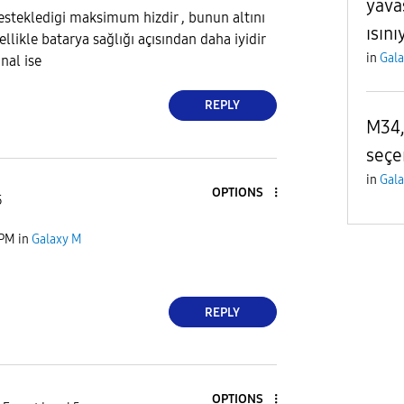
yavaş
stekledigi maksimum hizdir , bunun altını
ısını
likle batarya sağlığı açısından daha iyidir
in
Gal
inal ise
REPLY
M34,
seçe
in
Gal
OPTIONS
5
 PM
in
Galaxy M
REPLY
OPTIONS