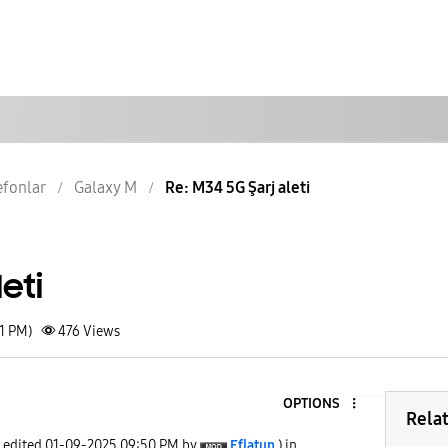
lefonlar
Galaxy M
Re: M34 5G Şarj aleti
eti
41 PM)
476
Views
OPTIONS
Rela
t edited
‎01-09-2025
09:50 PM
by
Eflatun
) in