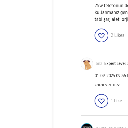
25w telefonun de
kullanmanız genel
tabi şarj aleti orj
2
Likes
ᴅnz
Expert Level 
‎01-09-2025
09:55
zarar vermez
1
Like