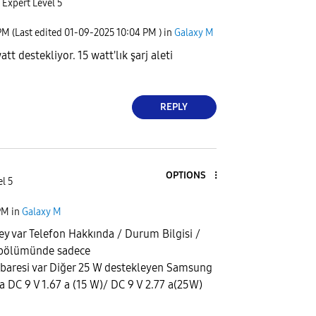
Expert Level 5
PM
(Last edited
‎01-09-2025
10:04 PM
) in
Galaxy M
tt destekliyor. 15 watt'lık şarj aleti
REPLY
OPTIONS
el 5
PM
in
Galaxy M
şey var Telefon Hakkında / Durum Bilgisi /
 bölümünde sadece
 ibaresi var Diğer 25 W destekleyen Samsung
a DC 9 V 1.67 a (15 W)/ DC 9 V 2.77 a(25W)