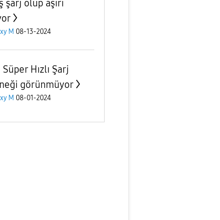
 şarj olup aşırı
yor
axy M
08-13-2024
 Süper Hızlı Şarj
neği görünmüyor
axy M
08-01-2024