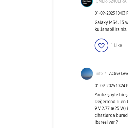
ÖMER-S24ULTRA
‎01-09-2025
10:03 
Galaxy M34, 15 wa
kullanabilirsiniz.
1
Like
info14
Active Lev
‎01-09-2025
10:24 
Yanlız şoyle bir 
Değerlendirilen
9 V 2.77 a(25 W)
cihazlarda burad
ibaresi var ?