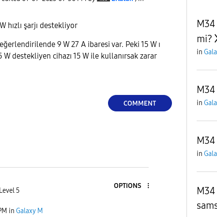
M34 
 hızlı şarjı destekliyor
mi?
ğerlendirilende 9 W 27 A ibaresi var. Peki 15 W ı
in
Gal
 W destekliyen cihazı 15 W ile kullanırsak zarar
M34 
in
Gal
COMMENT
M34 
in
Gal
OPTIONS
M34 
Level 5
sams
 PM
in
Galaxy M