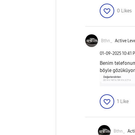
0
Likes
Bthn_
Active Leve
‎01-09-2025
10:41 
Benim telefonum
böyle gözüküyor
1
Like
Bthn_
Acti