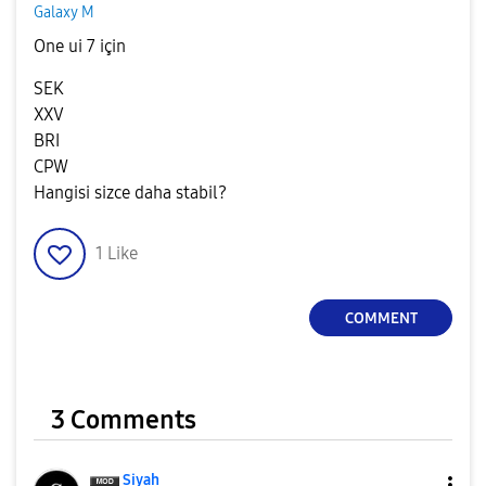
Galaxy M
One ui 7 için
SEK
XXV
BRI
CPW
Hangisi sizce daha stabil?
1
Like
COMMENT
3 Comments
Siyah