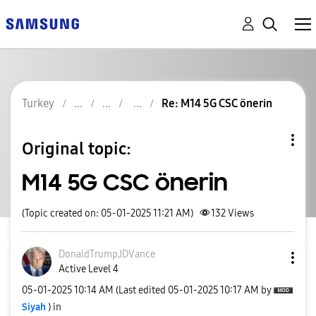
Turkey
Re: M14 5G CSC önerin
Original topic:
M14 5G CSC önerin
(Topic created on: 05-01-2025 11:21 AM)
132
Views
DonaldTrumpJDVa
nce
Active Level 4
‎05-01-2025
10:14 AM
(Last edited
‎05-01-2025
10:17 AM
by
Siyah
) in