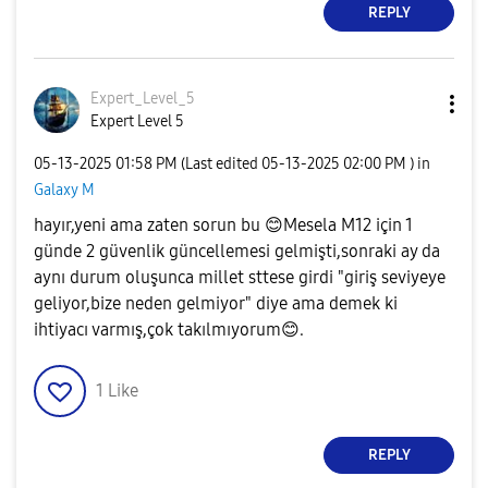
REPLY
Expert_Level_5
Expert Level 5
‎05-13-2025
01:58 PM
(Last edited
‎05-13-2025
02:00 PM
) in
Galaxy M
hayır,yeni ama zaten sorun bu
😊
Mesela M12 için 1
günde 2 güvenlik güncellemesi gelmişti,sonraki ay da
aynı durum oluşunca millet sttese girdi "giriş seviyeye
geliyor,bize neden gelmiyor" diye ama demek ki
ihtiyacı varmış,çok takılmıyorum
😊
.
1
Like
REPLY