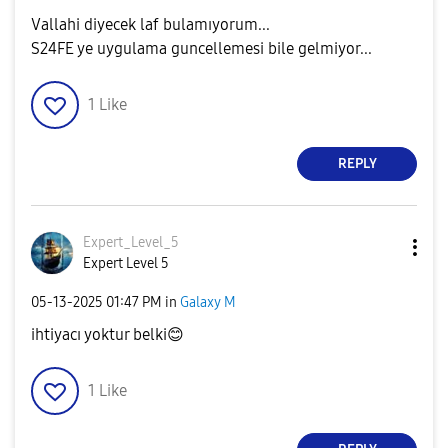
Vallahi diyecek laf bulamıyorum...
S24FE ye uygulama guncellemesi bile gelmiyor...
1
Like
REPLY
Expert_Level_5
Expert Level 5
‎05-13-2025
01:47 PM
in
Galaxy M
ihtiyacı yoktur belki
😊
1
Like