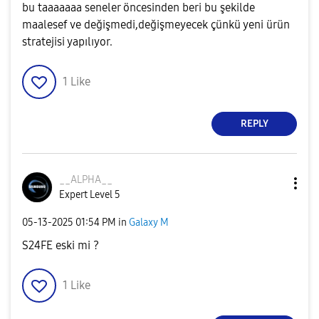
bu taaaaaaa seneler öncesinden beri bu şekilde
maalesef ve değişmedi,değişmeyecek çünkü yeni ürün
stratejisi yapılıyor.
1
Like
REPLY
__ALPHA__
Expert Level 5
‎05-13-2025
01:54 PM
in
Galaxy M
S24FE eski mi ?
1
Like