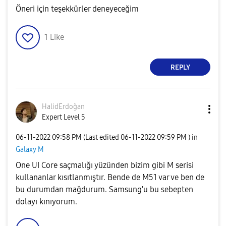
Öneri için teşekkürler deneyeceğim
1
Like
REPLY
HalidErdoğan
Expert Level 5
‎06-11-2022
09:58 PM
(Last edited
‎06-11-2022
09:59 PM
) in
Galaxy M
One UI Core saçmalığı yüzünden bizim gibi M serisi
kullananlar kısıtlanmıştır. Bende de M51 var ve ben de
bu durumdan mağdurum. Samsung'u bu sebepten
dolayı kınıyorum.