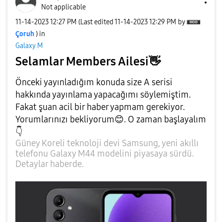
Not applicable
‎11-14-2023
12:27 PM
(Last edited
‎11-14-2023
12:29 PM
by
Çoruh
) in
Galaxy M
Selamlar Members Ailesi
👋
Önceki yayınladığım konuda size A serisi
hakkında yayınlama yapacağımı söylemiştim.
Fakat şuan acil bir haber yapmam gerekiyor.
Yorumlarınızı bekliyorum
😊
. O zaman başlayalım
👇
Güney Koreli teknoloji devi Samsung, yeni akıllı
telefonu Galaxy M44 modelini piyasaya sürdü.
Detaylar haberde.