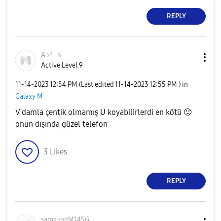
REPLY
A34_S
Active Level 9
‎11-14-2023
12:54 PM
(Last edited
‎11-14-2023
12:55 PM
) in
Galaxy M
V damla çentik olmamış U koyabilirlerdi en kötü
🙂
onun dışında güzel telefon
3
Likes
REPLY
samsungM145G