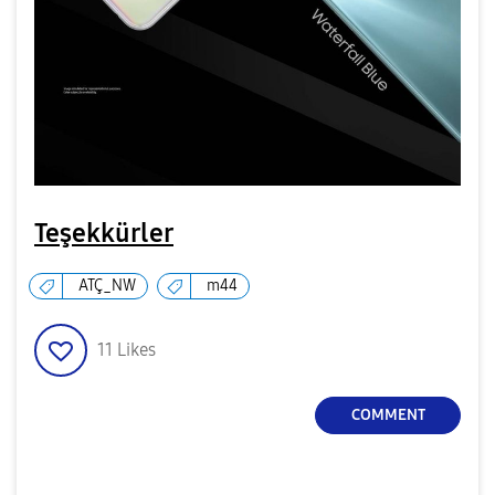
Teşekkürler
ATÇ_NW
m44
11
Likes
COMMENT