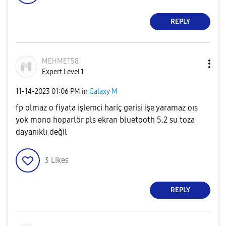
REPLY
MEHMET58
Expert Level 1
‎11-14-2023
01:06 PM
in
Galaxy M
fp olmaz o fiyata işlemci hariç gerisi işe yaramaz oıs
yok mono hoparlör pls ekran bluetooth 5.2 su toza
dayanıklı değil
3
Likes
REPLY