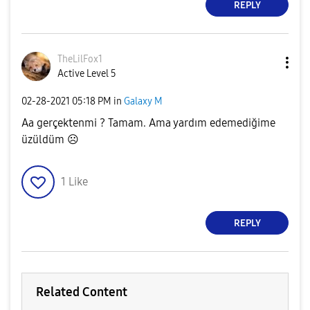
REPLY
TheLilFox1
Active Level 5
‎02-28-2021
05:18 PM
in
Galaxy M
Aa gerçektenmi ? Tamam. Ama yardım edemediğime
üzüldüm ☹
1
Like
REPLY
Related Content