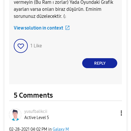
vermeyin (Bu Ram ı zorlar) Yada Oyundaki Grafik
ayarları varsa onları biraz düşürün. Eminim
sorununuz düzelecektir. (:
View solution in context
1
Like
REPLY
5 Comments
yusufbalikcii
Active Level 5
‎02-28-2021
04:02 PM
in
Galaxy M