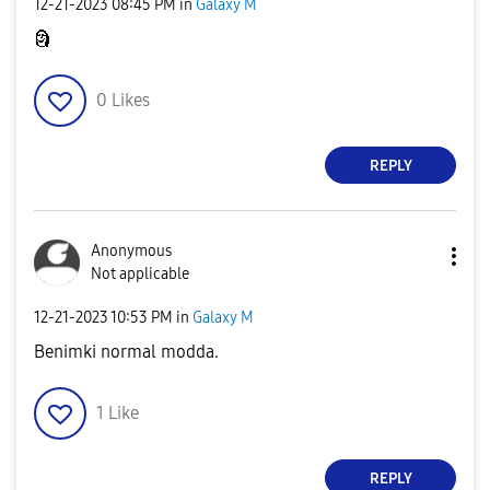
‎12-21-2023
08:45 PM
in
Galaxy M
🗿
0
Likes
REPLY
Anonymous
Not applicable
‎12-21-2023
10:53 PM
in
Galaxy M
Benimki normal modda.
1
Like
REPLY