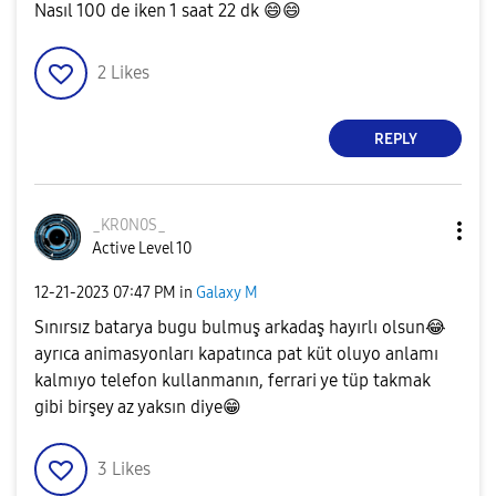
Nasıl 100 de iken 1 saat 22 dk
😄
😄
2
Likes
REPLY
_KR0N0S_
Active Level 10
‎12-21-2023
07:47 PM
in
Galaxy M
Sınırsız batarya bugu bulmuş arkadaş hayırlı olsun
😂
ayrıca animasyonları kapatınca pat küt oluyo anlamı
kalmıyo telefon kullanmanın, ferrari ye tüp takmak
gibi birşey az yaksın diye
😁
3
Likes