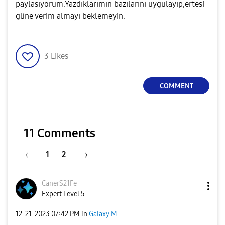
paylasıyorum.Yazdıklarımın bazılarını uygulayıp,ertesi
güne verim almayı beklemeyin.
3
Likes
COMMENT
11 Comments
1
2
CanerS21Fe
Expert Level 5
‎12-21-2023
07:42 PM
in
Galaxy M