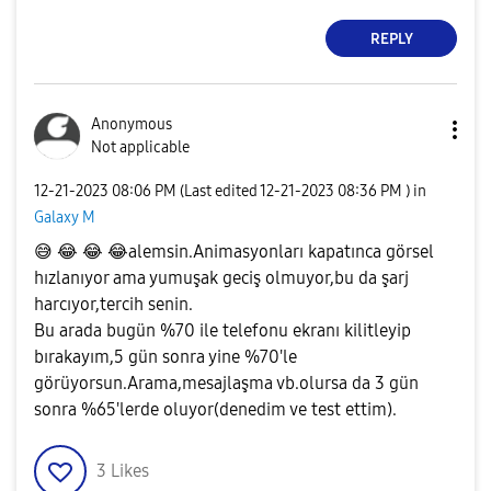
REPLY
Anonymous
Not applicable
‎12-21-2023
08:06 PM
(Last edited
‎12-21-2023
08:36 PM
) in
Galaxy M
😅
😂
😂
😂
alemsin.Animasyonları kapatınca görsel
hızlanıyor ama yumuşak geciş olmuyor,bu da şarj
harcıyor,tercih senin.
Bu arada bugün %70 ile telefonu ekranı kilitleyip
bırakayım,5 gün sonra yine %70'le
görüyorsun.Arama,mesajlaşma vb.olursa da 3 gün
sonra %65'lerde oluyor(denedim ve test ettim).
3
Likes