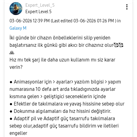
Expert_Level_5
Expert Level 5
‎03-06-2026
12:39 PM
(Last edited
‎03-06-2026
01:26 PM
) in
Galaxy M
İki günde bir cihazın önbelleklerini silip yeniden
başlatırsanız ilk günkü gibi akıcı bir cihazınız olur🥰🥰
🙏
Hız mı tek şarj ile daha uzun kullanım mı siz karar
verin?
● Animasyonlar için > ayarlar> yazılım bilgisi > yapım
numarasına 10 defa art arda tıkladıgınızda ayarlar
kısmına gelen > geliştigici seceneklerin içinde
● Efektler de takılmalara ve yavaş hissisine sebep olur
● Dokunma algılamaları da hız hissini değiştirir.
● Adaptif pil ve Adaptif güç tasarrufu takılmalara
sebep olur,adaptif güç tasarrufu bildirim ve iletileri
engeller