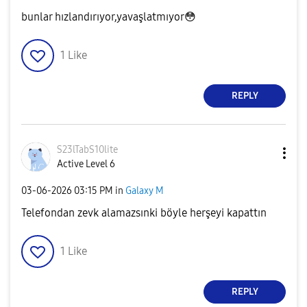
bunlar hızlandırıyor,yavaşlatmıyor
😳
1
Like
REPLY
S23lTabS10lite
Active Level 6
‎03-06-2026
03:15 PM
in
Galaxy M
Telefondan zevk alamazsınki böyle herşeyi kapattın
1
Like
REPLY