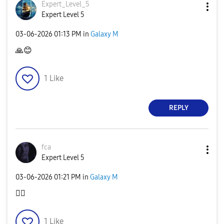
Expert_Level_5
Expert Level 5
‎03-06-2026
01:13 PM
in
Galaxy M
🙏
😊
1
Like
REPLY
fca
Expert Level 5
‎03-06-2026
01:21 PM
in
Galaxy M
👍🏻
1
Like