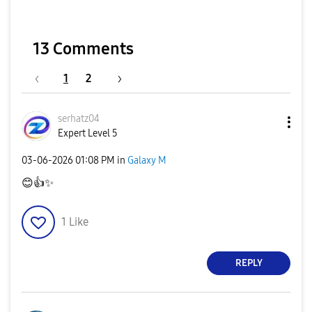
13 Comments
1
2
serhatz04
Expert Level 5
‎03-06-2026
01:08 PM
in
Galaxy M
😊
👍
✨
1
Like
REPLY