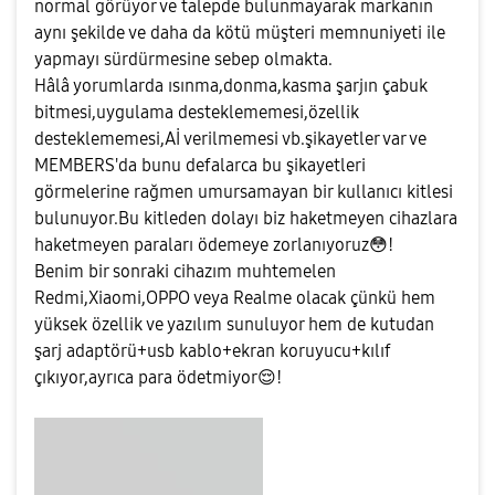
normal görüyor ve talepde bulunmayarak markanın
aynı şekilde ve daha da kötü müşteri memnuniyeti ile
yapmayı sürdürmesine sebep olmakta.
Hâlâ yorumlarda ısınma,donma,kasma şarjın çabuk
bitmesi,uygulama desteklememesi,özellik
desteklememesi,Aİ verilmemesi vb.şikayetler var ve
MEMBERS'da bunu defalarca bu şikayetleri
görmelerine rağmen umursamayan bir kullanıcı kitlesi
bulunuyor.Bu kitleden dolayı biz haketmeyen cihazlara
haketmeyen paraları ödemeye zorlanıyoruz
😳
!
Benim bir sonraki cihazım muhtemelen
Redmi,Xiaomi,OPPO veya Realme olacak çünkü hem
yüksek özellik ve yazılım sunuluyor hem de kutudan
şarj adaptörü+usb kablo+ekran koruyucu+kılıf
çıkıyor,ayrıca para ödetmiyor
😌
!