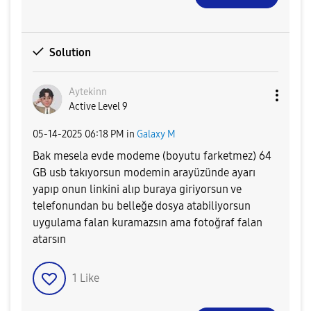
Solution
Aytekinn
Active Level 9
‎05-14-2025
06:18 PM
in
Galaxy M
Bak mesela evde modeme (boyutu farketmez) 64
GB usb takıyorsun modemin arayüzünde ayarı
yapıp onun linkini alıp buraya giriyorsun ve
telefonundan bu belleğe dosya atabiliyorsun
uygulama falan kuramazsın ama fotoğraf falan
atarsın
1
Like