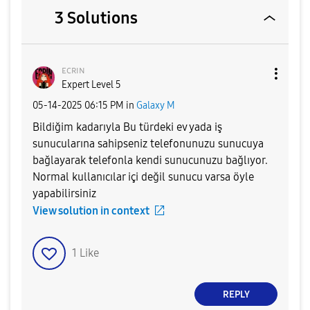
3 Solutions
ᴇᴄʀɪɴ
Expert Level 5
‎05-14-2025
06:15 PM
in
Galaxy M
Bildiğim kadarıyla Bu türdeki ev yada iş
sunucularına sahipseniz telefonunuzu sunucuya
bağlayarak telefonla kendi sunucunuzu bağlıyor.
Normal kullanıcılar içi değil sunucu varsa öyle
yapabilirsiniz
View solution in context
1
Like
REPLY