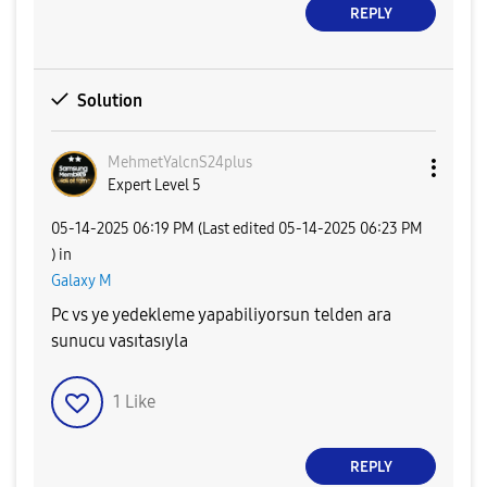
REPLY
Solution
MehmetYalcnS24p
lus
Expert Level 5
‎05-14-2025
06:19 PM
(Last edited
‎05-14-2025
06:23 PM
) in
Galaxy M
Pc vs ye yedekleme yapabiliyorsun telden ara
sunucu vasıtasıyla
1
Like
REPLY