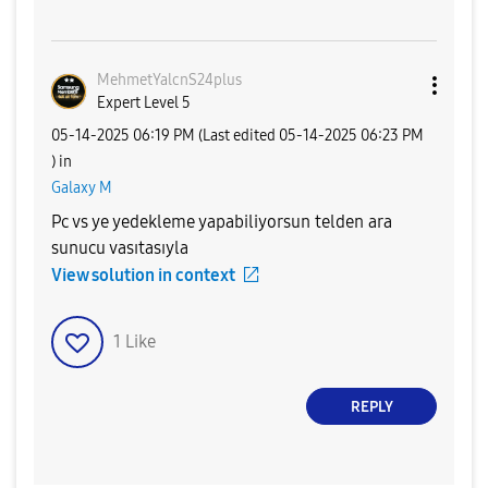
MehmetYalcnS24p
lus
Expert Level 5
‎05-14-2025
06:19 PM
(Last edited
‎05-14-2025
06:23 PM
) in
Galaxy M
Pc vs ye yedekleme yapabiliyorsun telden ara
sunucu vasıtasıyla
View solution in context
1
Like
REPLY