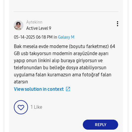
Aytekinn
Active Level 9
‎05-14-2025
06:18 PM
in
Galaxy M
Bak mesela evde modeme (boyutu farketmez) 64
GB usb takıyorsun modemin arayüzünde ayarı
yapıp onun linkini alıp buraya giriyorsun ve
telefonundan bu belleğe dosya atabiliyorsun
uygulama falan kuramazsın ama fotoğraf falan
atarsın
View solution in context
1
Like
REPLY