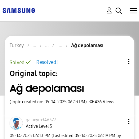
Turkey
Ağ depolaması
Resolved!
Solved
Original topic:
Ağ depolaması
(Topic created on: 05-14-2025 06:13 PM)
426
Views
galaxym346377
Active Level 3
‎05-14-2025
06:13 PM
(Last edited
‎05-14-2025
06:19 PM
by