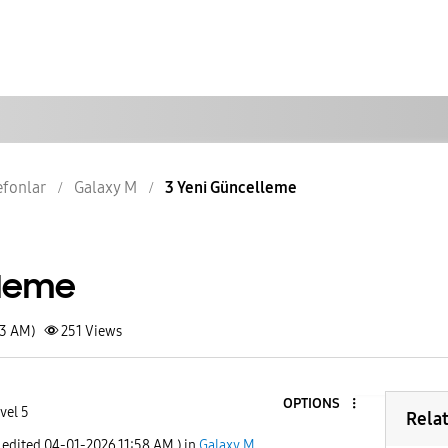
lefonlar
Galaxy M
3 Yeni Güncelleme
lleme
53 AM)
251
Views
OPTIONS
vel 5
Rela
t edited
‎04-01-2026
11:58 AM
) in
Galaxy M