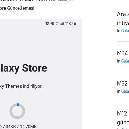
tore Güncellemesi
Ara 
ihtiy
in
Gal
M34 
in
Gal
M52 
in
Gal
M12 i
günc