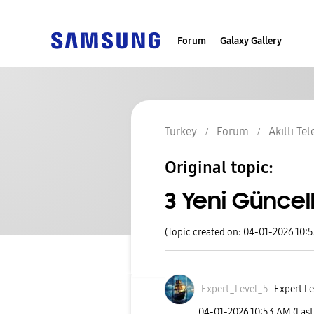
Forum
Galaxy Gallery
Turkey
Forum
Akıllı Te
Original topic:
3 Yeni Günce
(Topic created on: 04-01-2026 10:
Expert_Level_5
Expert Le
‎04-01-2026
10:53 AM
(Las