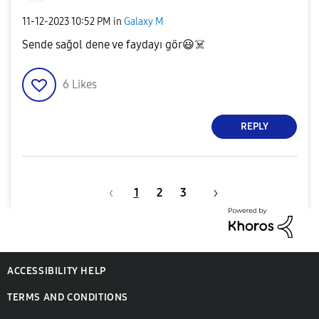
‎11-12-2023
10:52 PM
in
Galaxy M
Sende sağol dene ve faydayı gör
😃
☠️
6
Likes
REPLY
1
2
3
ACCESSIBILITY HELP
TERMS AND CONDITIONS