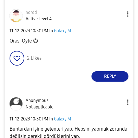
nordd
Active Level 4
‎11-12-2023
10:50 PM
in
Galaxy M
Orası Öyle
🙃
2
Likes
REPLY
Anonymous
Not applicable
‎11-12-2023
10:50 PM
in
Galaxy M
Bunlardan işine gelenleri yap. Hepsini yapmak zorunda
değilsin,gerekli gördüklerini yap.