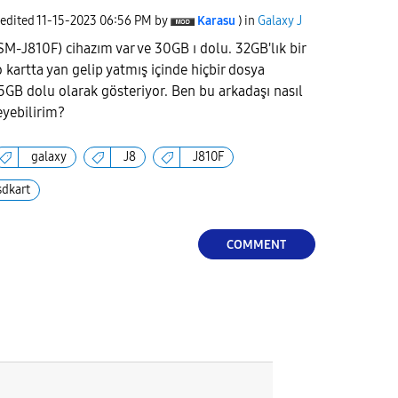
 edited
‎11-15-2023
06:56 PM
by
Karasu
) in
Galaxy J
(SM-J810F) cihazım var ve 30GB ı dolu. 32GB'lık bir
o kartta yan gelip yatmış içinde hiçbir dosya
,5GB dolu olarak gösteriyor. Ben bu arkadaşı nasıl
yebilirim?
galaxy
J8
J810F
sdkart
COMMENT