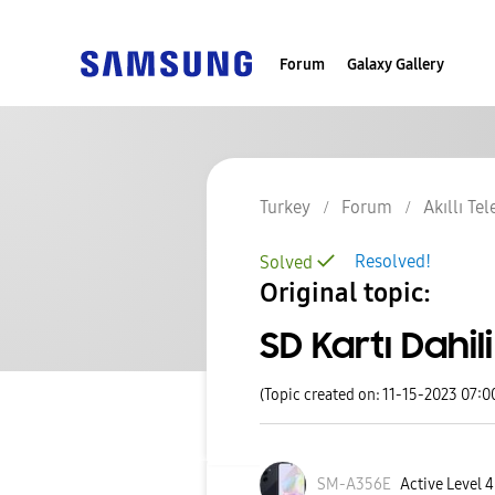
Forum
Galaxy Gallery
Turkey
Forum
Akıllı Te
Resolved!
Solved
Original topic:
SD Kartı Dah
(Topic created on: 11-15-2023 07:0
SM-A356E
Active Level 4