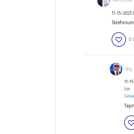
SM-A356E
‎11-15-2023
Telefonumd
0
Wig
‎11-1
) in
Galax
Taşı