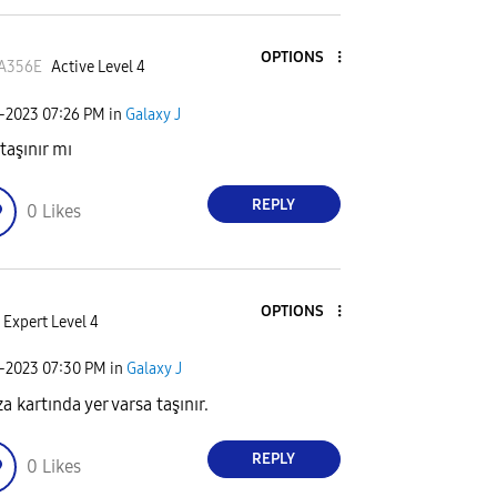
OPTIONS
A356E
Active Level 4
5-2023
07:26 PM
in
Galaxy J
taşınır mı
REPLY
0
Likes
OPTIONS
Expert Level 4
5-2023
07:30 PM
in
Galaxy J
a kartında yer varsa taşınır.
REPLY
0
Likes