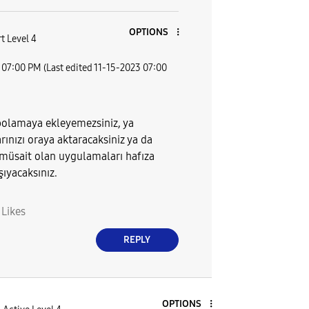
OPTIONS
t Level 4
07:00 PM
(Last edited
‎11-15-2023
07:00
polamaya ekleyemezsiniz, ya
rınızı oraya aktaracaksiniz ya da
müsait olan uygulamaları hafıza
şıyacaksınız.
0
Likes
REPLY
OPTIONS