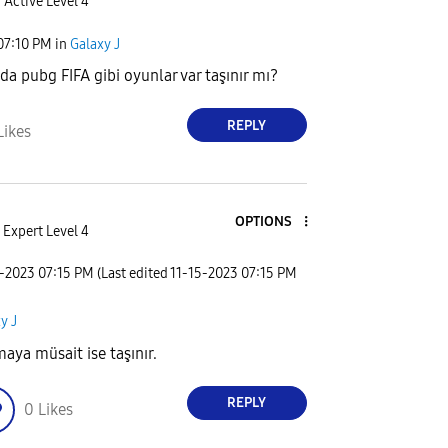
Active Level 4
07:10 PM
in
Galaxy J
a pubg FIFA gibi oyunlar var taşınır mı?
REPLY
Likes
OPTIONS
Expert Level 4
5-2023
07:15 PM
(Last edited
‎11-15-2023
07:15 PM
y J
maya müsait ise taşınır.
REPLY
0
Likes