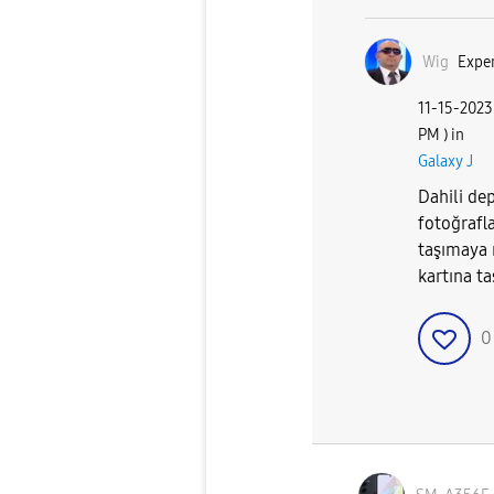
Wig
Exper
‎11-15-2023
PM
) in
Galaxy J
Dahili de
fotoğrafla
taşımaya 
kartına ta