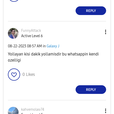
REPLY
FunnyAttack
Active Level 6
‎08-22-2023
08:57 AM
in
Galaxy J
Yollayan kisi dakik yollamisdir bu whatsappin kendi
ozelligi
0
Likes
REPLY
kahvemolası74