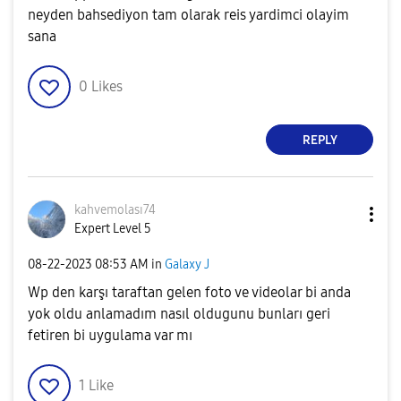
neyden bahsediyon tam olarak reis yardimci olayim
sana
0
Likes
REPLY
kahvemolası74
Expert Level 5
‎08-22-2023
08:53 AM
in
Galaxy J
Wp den karşı taraftan gelen foto ve videolar bi anda
yok oldu anlamadım nasıl oldugunu bunları geri
fetiren bi uygulama var mı
1
Like