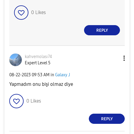
0
Likes
REPLY
kahvemolası74
Expert Level 5
‎08-22-2023
09:53 AM
in
Galaxy J
Yapmadım onu bişi olmaz diye
0
Likes
REPLY