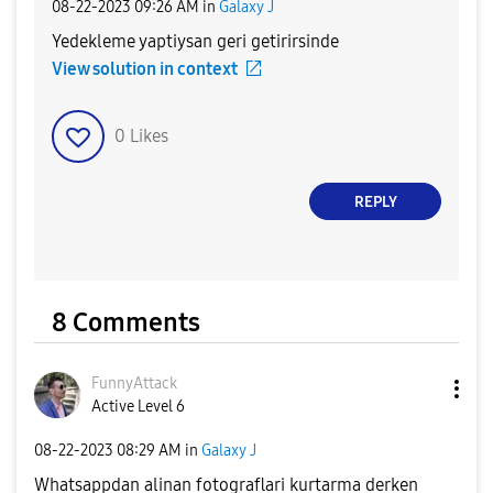
‎08-22-2023
09:26 AM
in
Galaxy J
Yedekleme yaptiysan geri getirirsinde
View solution in context
0
Likes
REPLY
8 Comments
FunnyAttack
Active Level 6
‎08-22-2023
08:29 AM
in
Galaxy J
Whatsappdan alinan fotograflari kurtarma derken