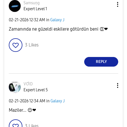
Samsuņg
Expert Level 1
‎02-21-2026
12:32 AM
in
Galaxy J
Zamanında ne güzeldi eskilere götürdün beni
👏
❤
3
Likes
REPLY
VƠID
Expert Level 5
‎02-21-2026
12:34 AM
in
Galaxy J
Maziler...
😊
❤
3
Likes