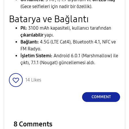
(Gece selfieleri için nadir bir özellik).
​Batarya ve Bağlantı
Pil:
3100 mAh kapasiteli, kullanıcı tarafından
çıkarılabilir
yapı.
Bağlantı:
4.5G (LTE Cat4), Bluetooth 4.1, NFC ve
FM Radyo.
İşletim Sistemi:
Android 6.0.1 (Marshmallow) ile
çıktı, 7.1.1 (Nougat) güncellemesi aldı.
14
Likes
COMMENT
8 Comments