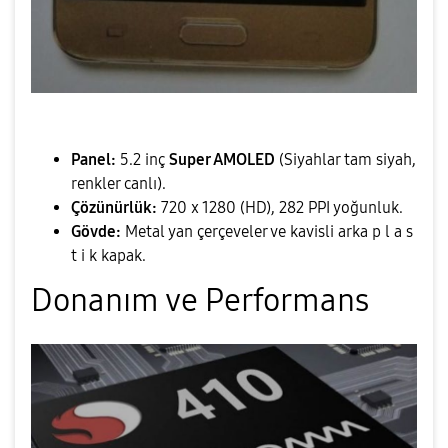
Panel:
5.2 inç
Super AMOLED
(Siyahlar tam siyah,
renkler canlı).
Çözünürlük:
720 x 1280 (HD), 282 PPI yoğunluk.
Gövde:
Metal yan çerçeveler ve kavisli arka p l a s
t i k kapak.
​Donanım ve Performans