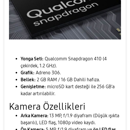
Yonga Seti:
Qualcomm Snapdragon 410 (4
çekirdek, 1.2 GHz).
Grafik:
Adreno 306.
Bellek:
2 GB RAM / 16 GB Dahili hafıza.
Genişletme:
microSD kart desteği ile 256 GB'a
kadar artırılabilir.
​Kamera Özellikleri
Arka Kamera:
13 MP, f/1.9 diyafram (Düşük ışıkta
başarılı), LED flaş, 1080p video kaydı.
Ön Kamera:
5 MP, f/1.9 diyafram ve
ön LED flaş