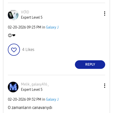
VƠID
Expert Level 5
‎02-20-2026
09:23 PM
in
Galaxy J
😊
❤
4
Likes
REPLY
Melik_galaxyA16
_
Expert Level 5
‎02-20-2026
09:32 PM
in
Galaxy J
O zamanların canavarıydı