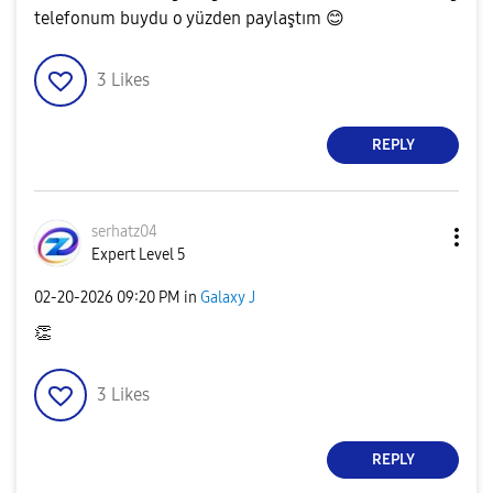
telefonum buydu o yüzden paylaştım
😊
3
Likes
REPLY
serhatz04
Expert Level 5
‎02-20-2026
09:20 PM
in
Galaxy J
👏
3
Likes
REPLY