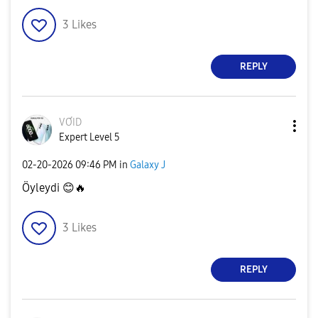
3
Likes
REPLY
VƠID
Expert Level 5
‎02-20-2026
09:46 PM
in
Galaxy J
Öyleydi
😊
🔥
3
Likes
REPLY