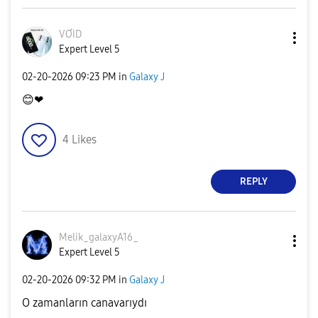
VƠID
Expert Level 5
‎02-20-2026
09:23 PM
in
Galaxy J
😊
❤
4
Likes
REPLY
Melik_galaxyA16
_
Expert Level 5
‎02-20-2026
09:32 PM
in
Galaxy J
O zamanların canavarıydı