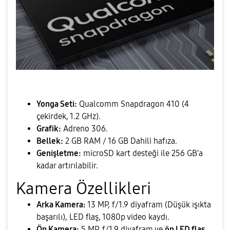
Yonga Seti:
Qualcomm Snapdragon 410 (4
çekirdek, 1.2 GHz).
Grafik:
Adreno 306.
Bellek:
2 GB RAM / 16 GB Dahili hafıza.
Genişletme:
microSD kart desteği ile 256 GB'a
kadar artırılabilir.
​Kamera Özellikleri
Arka Kamera:
13 MP, f/1.9 diyafram (Düşük ışıkta
başarılı), LED flaş, 1080p video kaydı.
Ön Kamera:
5 MP, f/1.9 diyafram ve
ön LED flaş