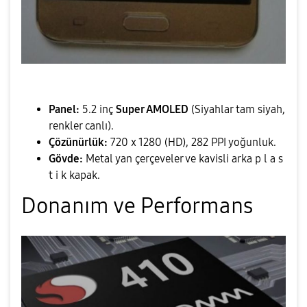
Panel:
5.2 inç
Super AMOLED
(Siyahlar tam siyah,
renkler canlı).
Çözünürlük:
720 x 1280 (HD), 282 PPI yoğunluk.
Gövde:
Metal yan çerçeveler ve kavisli arka p l a s
t i k kapak.
​Donanım ve Performans