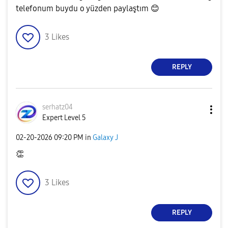
telefonum buydu o yüzden paylaştım
😊
3
Likes
REPLY
serhatz04
Expert Level 5
‎02-20-2026
09:20 PM
in
Galaxy J
👏
3
Likes
REPLY