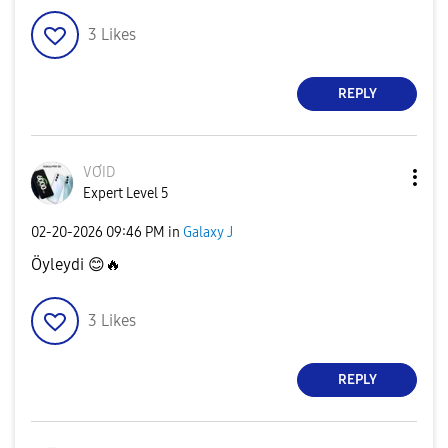
3
Likes
REPLY
VƠID
Expert Level 5
‎02-20-2026
09:46 PM
in
Galaxy J
Öyleydi
😊
🔥
3
Likes
REPLY