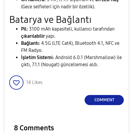
(Gece selfieleri için nadir bir özellik).
​Batarya ve Bağlantı
Pil:
3100 mAh kapasiteli, kullanıcı tarafından
çıkarılabilir
yapı.
Bağlantı:
4.5G (LTE Cat4), Bluetooth 4.1, NFC ve
FM Radyo.
İşletim Sistemi:
Android 6.0.1 (Marshmallow) ile
çıktı, 7.1.1 (Nougat) güncellemesi aldı.
14
Likes
COMMENT
8 Comments