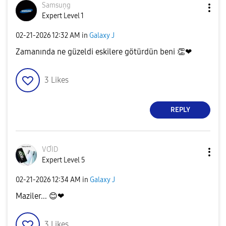
Samsuņg
Expert Level 1
‎02-21-2026
12:32 AM
in
Galaxy J
Zamanında ne güzeldi eskilere götürdün beni
👏
❤
3
Likes
REPLY
VƠID
Expert Level 5
‎02-21-2026
12:34 AM
in
Galaxy J
Maziler...
😊
❤
3
Likes