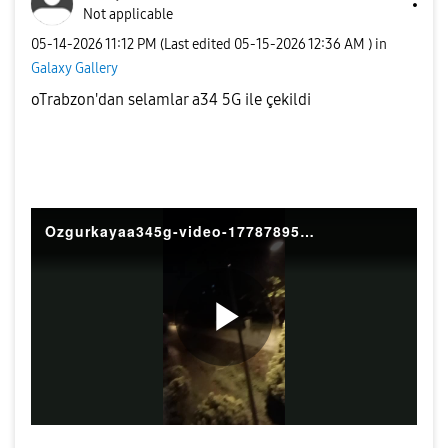
Not applicable
‎05-14-2026
11:12 PM
(Last edited
‎05-15-2026
12:36 AM
) in
Galaxy Gallery
oTrabzon'dan selamlar a34 5G ile çekildi
Ozgurkayaa345g-video-1778789521696
P