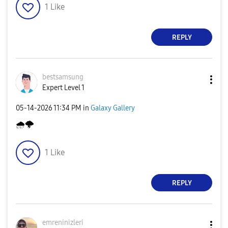
1
Like
REPLY
bestsamsung
Expert Level 1
‎05-14-2026
11:34 PM
in
Galaxy Gallery
🌧
🌩
1
Like
REPLY
emreninizleri