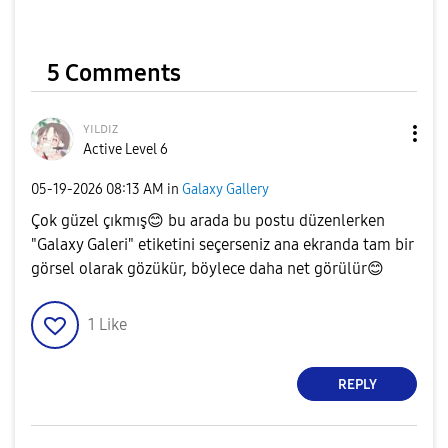
5 Comments
ʏɪʟᴅɪᴢ
Active Level 6
‎05-19-2026
08:13 AM
in
Galaxy Gallery
Çok güzel çıkmış
😊
bu arada bu postu düzenlerken
"Galaxy Galeri" etiketini seçerseniz ana ekranda tam bir
görsel olarak gözükür, böylece daha net görülür
😊
1
Like
REPLY