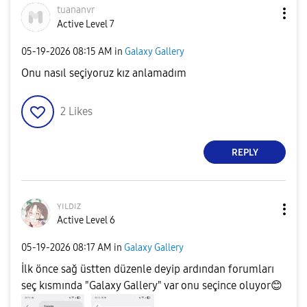
tuananvr
Active Level 7
‎05-19-2026
08:15 AM
in
Galaxy Gallery
Onu nasıl seçiyoruz kız anlamadım
2
Likes
REPLY
ʏɪʟᴅɪᴢ
Active Level 6
‎05-19-2026
08:17 AM
in
Galaxy Gallery
İlk önce sağ üstten düzenle deyip ardından forumları
seç kısmında "Galaxy Gallery" var onu seçince oluyor
😊