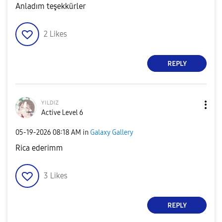
Anladım teşekkürler
2
Likes
REPLY
ʏɪʟᴅɪᴢ
Active Level 6
‎05-19-2026
08:18 AM
in
Galaxy Gallery
Rica ederimm
3
Likes
REPLY