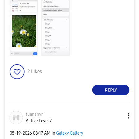
2
Likes
REPLY
tuananvr
Active Level 7
‎05-19-2026
08:17 AM
in
Galaxy Gallery