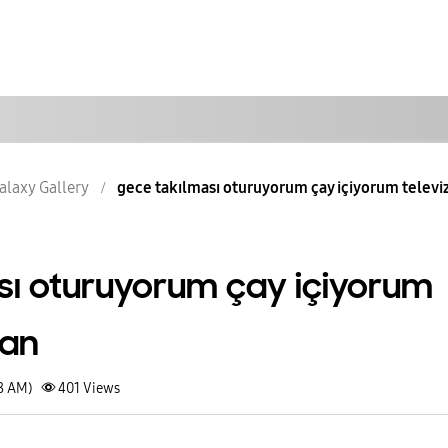
alaxy Gallery
gece takılması oturuyorum çay içiyorum televiz
sı oturuyorum çay içiyorum
lan
18 AM)
401
Views