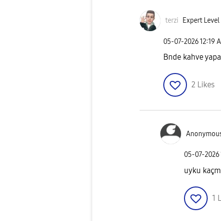
terzi
Expert Level
‎05-07-2026
12:19 
Bnde kahve yapa
2
Likes
Anonymou
‎05-07-2026
uyku kaçm
1
L