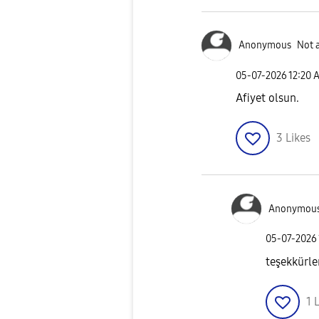
Anonymous
Not 
‎05-07-2026
12:20 
Afiyet olsun.
3
Likes
Anonymou
‎05-07-2026
teşekkürle
1
L