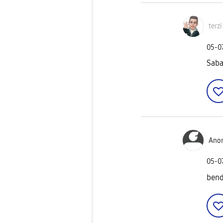
terzi
‎05-0
Saba
Ano
‎05-0
bend