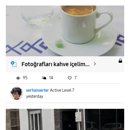
Fotoğrafları kahve içelim...
95
14
7
serhanserter
Active Level 7
yesterday