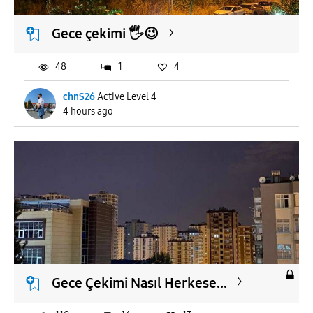
Gece çekimi 🖐️😉
48
1
4
chnS26
Active Level 4
4 hours ago
Gece Çekimi Nasıl Herkese...