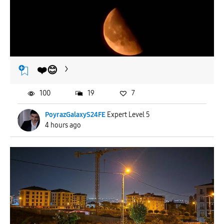
To
APPLY
❤️😊
100
19
7
PoyrazGalaxyS24FE
Expert Level 5
4 hours ago