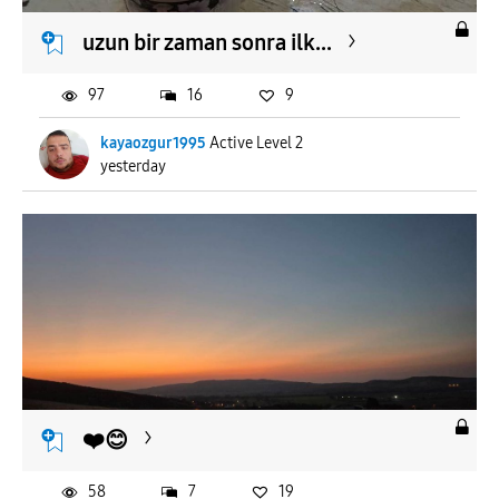
uzun bir zaman sonra ilk...
97
16
9
kayaozgur1995
Active Level 2
yesterday
❤️😊
58
7
19