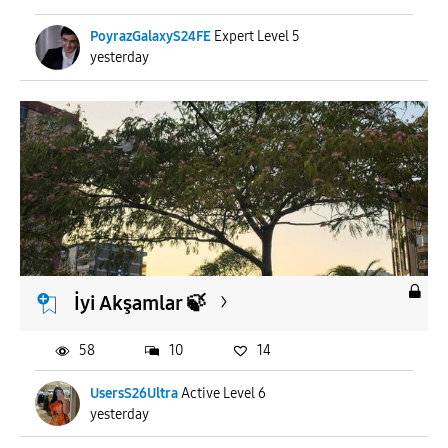
PoyrazGalaxyS24FE
Expert Level 5
yesterday
İyi Akşamlar 🍃
58
10
14
UsersS26Ultra
Active Level 6
yesterday