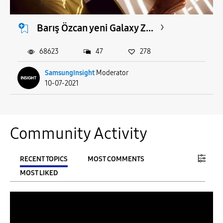
Barış Özcan yeni Galaxy Z...
68623
47
278
SamsungInsight
Moderator
10-07-2021
Community Activity
RECENT TOPICS
MOST COMMENTS
MOST LIKED
FILTER:
From