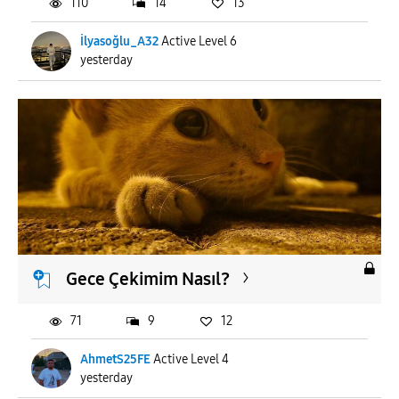
110
14
13
İlyasoğlu_A32
Active Level 6
yesterday
Gece Çekimim Nasıl?
71
9
12
AhmetS25FE
Active Level 4
yesterday