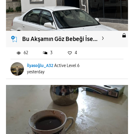
Bu Akşamın Göz Bebeği İse...
62
3
4
İlyasoğlu_A32
Active Level 6
yesterday