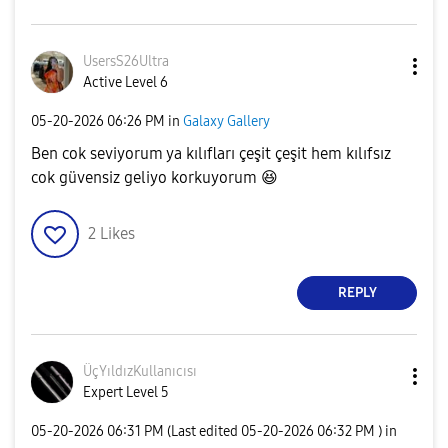
UsersS26Ultra
Active Level 6
‎05-20-2026
06:26 PM
in
Galaxy Gallery
Ben cok seviyorum ya kılıfları çeşit çeşit hem kılıfsız
cok güvensiz geliyo korkuyorum
😆
2
Likes
REPLY
ÜçYıldızKullanı
cısı
Expert Level 5
‎05-20-2026
06:31 PM
(Last edited
‎05-20-2026
06:32 PM
) in