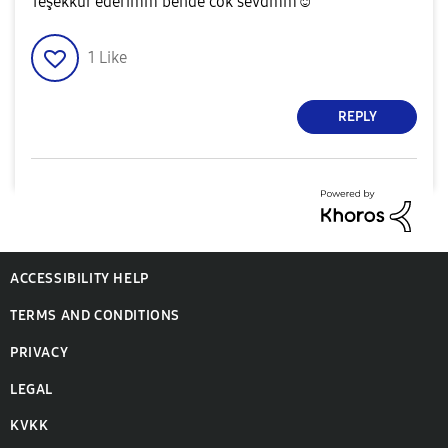
Teşekkür ederimm bende cok sevdmm☺️
1
Like
REPLY
ACCESSIBILITY HELP
TERMS AND CONDITIONS
PRIVACY
LEGAL
KVKK