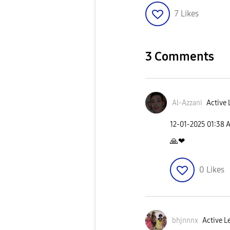
7
Likes
3 Comments
Al-Azzani
Active 
‎12-01-2025
01:38 
🙏
❤
0
Likes
bhjnnnx
Active Le