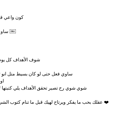
a
كون واعي قبل ما تفوت السنة الجديدة
ساوي روتين تحقق فيو أهدافك ￼
y
شوف الأهداف كل يوم قبل ما تنام وبعد ما تفيق
V
ساوي فعل حتى لو كان بسيط متل انو 
او ترتب التخت اول ما بتفيق
شوي شوي رح تصير تحقق الأهداف يلي كتبتها ل
i
عقلك بحب ما يفكر ويرتاح لهيك قبل ما تنام كتوب الشي يلي بدك تساوي تاني يوم
❤️
d