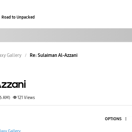
Road to Unpacked
axy Gallery
Re: Sulaiman Al-Azzani
Azzani
46 AM)
121
Views
OPTIONS
laxy Gallery