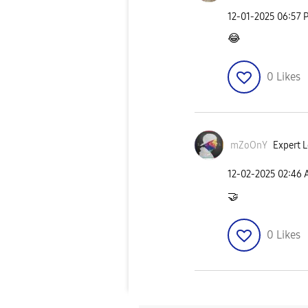
‎12-01-2025
06:57 
😂
0
Likes
mZoOnY
Expert L
‎12-02-2025
02:46
🤝
0
Likes