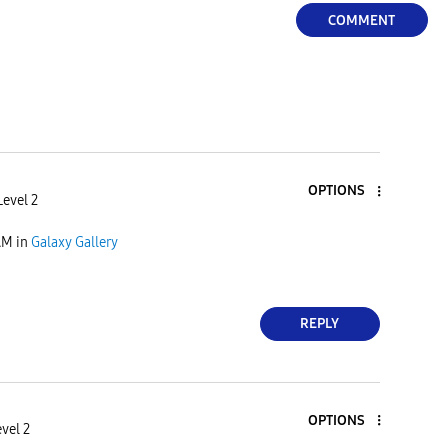
COMMENT
e
o
OPTIONS
Level 2
AM
in
Galaxy Gallery
REPLY
OPTIONS
vel 2