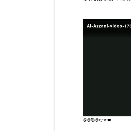
Al-Azzani-video-1
😘
😊
🥰
😍
👉
🫵
❤️