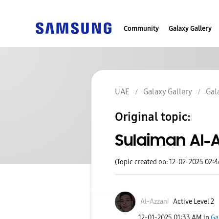
Community
Galaxy Gallery
UAE
Galaxy Gallery
Gal
Original topic:
Sulaiman Al-
(Topic created on: 12-02-2025 02:
Al-Azzani
Active Level 2
‎12-01-2025
01:33 AM
in
Ga