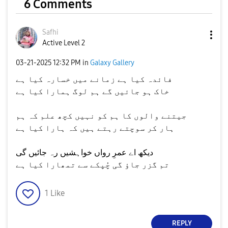
6 Comments
Safhi
Active Level 2
‎03-21-2025
12:32 PM
in
Galaxy Gallery
فائدہ کیا ہے زمانے میں خسارہ کیا ہے
خاک ہو جائیں گے ہم لوگ ہمارا کیا ہے
جیتنے والوں کا ہم کو نہیں کچھ علم کہ ہم
ہار کر سوچتے رہتے ہیں کہ ہارا کیا ہے
دیکھ اے عمرِ رواں خواہشیں رہ جائیں گی
تم گزر جاؤ گی چُپکے سے تمھارا کیا ہے
1
Like
REPLY