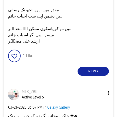
مقدر میں نہیں تجھ تک رسائی
ہیں دشمن اپنے سب احباب جانم
میں تم کو پاسکوں ممکن ہے مضطؔر
میسر ہوں اگر اسباب جانم
ارشد علی مضطؔر
1
Like
REPLY
MLK_ZBR
Active Level 6
‎03-21-2025
03:57 PM
in
Galaxy Gallery
🔥
خاک ہوجائیں گے تم کو خبر ہونے تک ❤