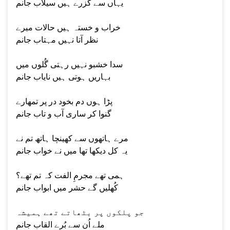
یہاں سے گزرے ہیں سیلاب جانم
خراب و خستہ ہیں حالات میرے
نظر آتا نہیں مہتاب جانم
سدا خشبو نہیں رہتی گُلوں میں
بہاریں ہوتی ہیں نایاب جانم
پڑا ہوں دم بخود در پر تمھارے
گنوا کر ساری آب و تاب جانم
مرے ہاتھوں سے کھینچا ہاتھ تم نے
یہ کل دیکھا تھا میں نے خواب جانم
ہمی تھے مجرمِ الفت کہ تم تھے؟
کُھلیں گے حشر میں ابواب جانم
جو پلکوں پر بٹھاتے تھے ہمیشہ
ملے اُن سے بُرے القاب جانم