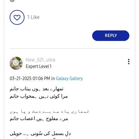
1
Like
REPLY
Now_S21_ultra
Expert Level 1
‎03-21-2025
01:06 PM
in
Galaxy Gallery
تمھارے بعد ہوں بیتاب جانم
مرا کوئی نہیں ہمخواب جانم
تمھاری یاد سے بـے دست و پا ہوں
مرے مفلوج ہیں اعصاب جانم
دلِ بسمل کی سُونی ہے حویلی