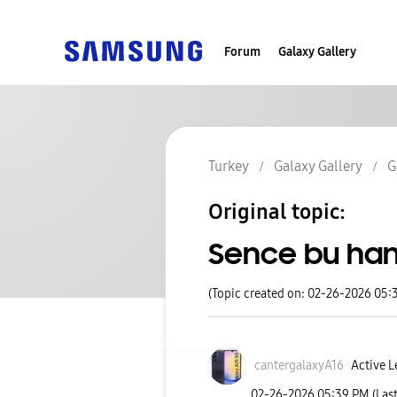
Forum
Galaxy Gallery
Turkey
Galaxy Gallery
G
Original topic:
Sence bu ha
(Topic created on: 02-26-2026 05:
cantergalaxyA16
Active L
‎02-26-2026
05:39 PM
(Las