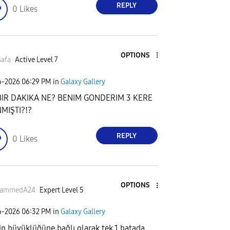
REPLY
0
Likes
OPTIONS
afa
Active Level 7
6-2026
06:29 PM
in
Galaxy Gallery
BIR DAKIKA NE? BENIM GONDERIM 3 KERE
NMIŞTI?!?
REPLY
0
Likes
OPTIONS
ammedA24
Expert Level 5
6-2026
06:32 PM
in
Galaxy Gallery
lin büyüklüğüne bağlı olarak tek 1 hatada