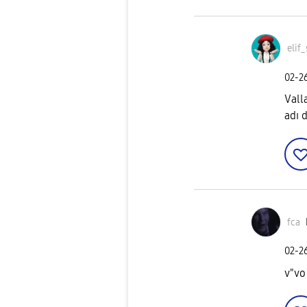
elif
‎02-2
Vall
adı d
fca
‎02-2
v"vo