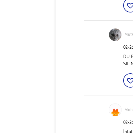
Muts
‎02-2
DU 
SILI
Muh
‎02-2
İhla