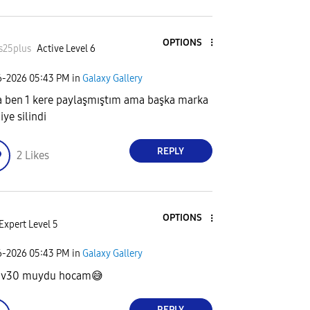
OPTIONS
_s25plus
Active Level 6
6-2026
05:43 PM
in
Galaxy Gallery
a ben 1 kere paylaşmıştım ama başka marka
iye silindi
REPLY
2
Likes
OPTIONS
Expert Level 5
6-2026
05:43 PM
in
Galaxy Gallery
 v30 muydu hocam
😅
REPLY