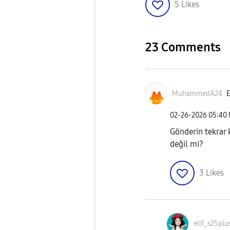
5
Likes
23 Comments
MuhammedA24
E
‎02-26-2026
05:40
Gönderin tekrar k
değil mi?
3
Likes
elif_s25plu