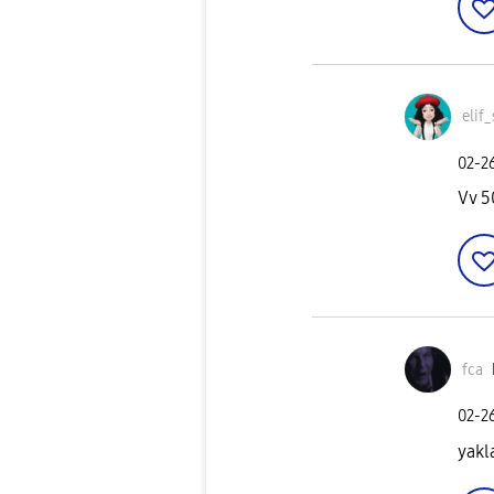
elif
‎02-2
Vv 5
fca
‎02-2
yakl