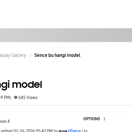
alaxy Gallery
Sence bu hangi model
ngi model
39 PM)
645
Views
OPTIONS
evel 4
t edited
‎02-26-2026
05:42 PM
by
Eflatun
) in