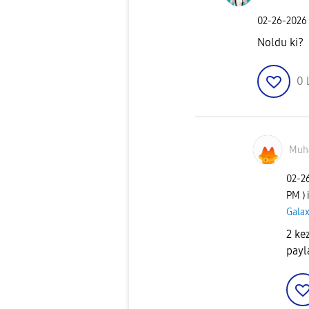
‎02-26-2026
Noldu ki?
0
Muh
‎02-2
PM
)
Galax
2 ke
payla