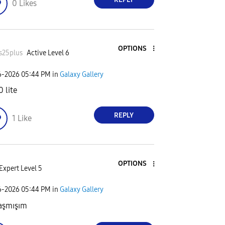
0
Likes
OPTIONS
_s25plus
Active Level 6
6-2026
05:44 PM
in
Galaxy Gallery
0 lite
REPLY
1
Like
OPTIONS
Expert Level 5
6-2026
05:44 PM
in
Galaxy Gallery
aşmışım