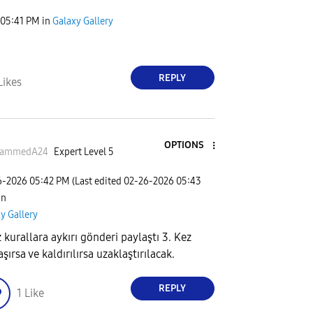
05:41 PM
in
Galaxy Gallery
REPLY
Likes
OPTIONS
ammedA24
Expert Level 5
6-2026
05:42 PM
(Last edited
‎02-26-2026
05:43
 in
y Gallery
z kurallara aykırı gönderi paylaştı 3. Kez
şırsa ve kaldırılırsa uzaklaştırılacak.
REPLY
1
Like