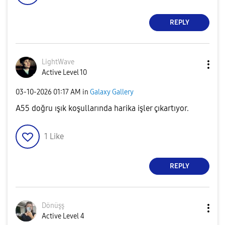
REPLY
LightWave
Active Level 10
‎03-10-2026
01:17 AM
in
Galaxy Gallery
A55 doğru ışık koşullarında harika işler çıkartıyor.
1
Like
REPLY
Dönüşş
Active Level 4