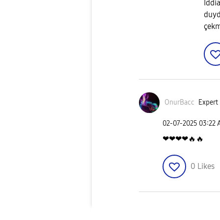
İddia
duyd
çekm
OnurBacc
Expert 
‎02-07-2025
03:22
❤❤❤❤
🔥
🔥
0
Likes