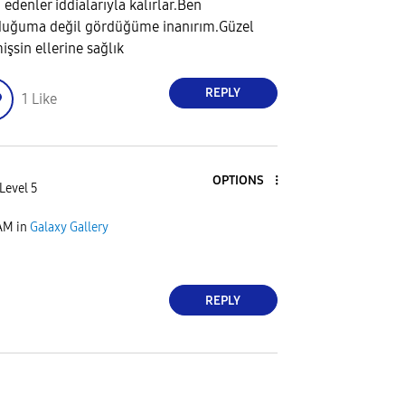
 edenler iddialarıyla kalırlar.Ben
uğuma değil gördüğüme inanırım.Güzel
işsin ellerine sağlık
REPLY
1
Like
OPTIONS
Level 5
 AM
in
Galaxy Gallery
REPLY