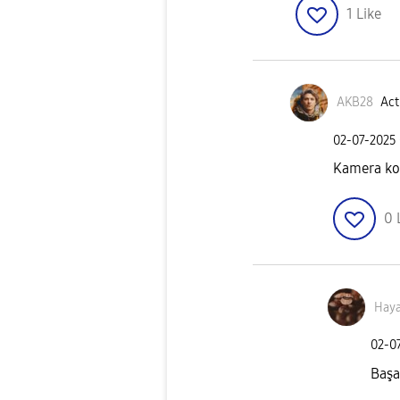
1
Like
AKB28
Act
‎02-07-2025
Kamera kon
0
Haya
‎02-0
Başa