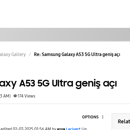
alaxy Gallery
Re: Samsung Galaxy A53 5G Ultra geniş açı
xy A53 5G Ultra geniş açı
03 AM)
174
Views
OPTIONS
Rela
t edited
‎02-07-2025
01:56 AM
by
Lacivert
) in