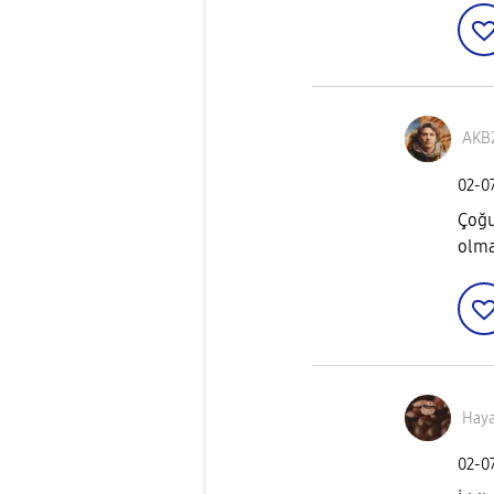
AKB
‎02-0
Çoğu
olma
Haya
‎02-0