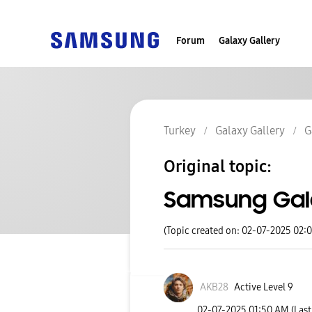
Forum
Galaxy Gallery
Turkey
Galaxy Gallery
G
Original topic:
Samsung Gala
(Topic created on: 02-07-2025 02:
AKB28
Active Level 9
‎02-07-2025
01:50 AM
(Las