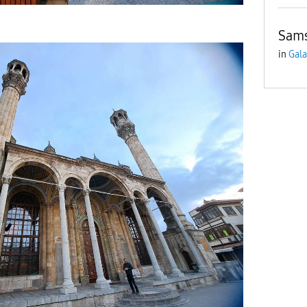
Sams
in
Gala