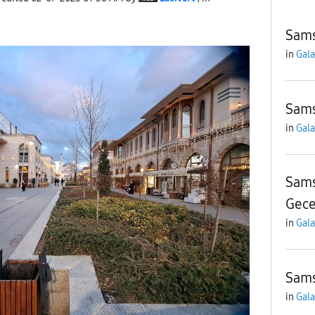
Sams
in
Gala
Sams
in
Gala
Sams
Gec
in
Gala
Sams
in
Gala