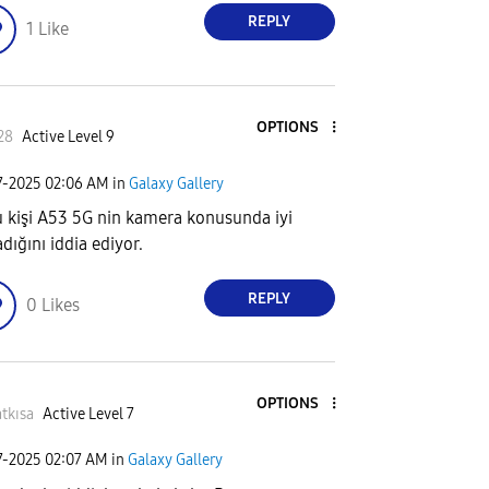
REPLY
1
Like
OPTIONS
28
Active Level 9
7-2025
02:06 AM
in
Galaxy Gallery
 kişi A53 5G nin kamera konusunda iyi
dığını iddia ediyor.
REPLY
0
Likes
OPTIONS
tkısa
Active Level 7
7-2025
02:07 AM
in
Galaxy Gallery