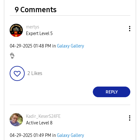
9 Comments
mertys
Expert Level 5
‎04-29-2025
01:48 PM
in
Galaxy Gallery
👌
2
Likes
REPLY
Kadir_KeserS24F
E
Active Level 8
‎04-29-2025
01:49 PM
in
Galaxy Gallery