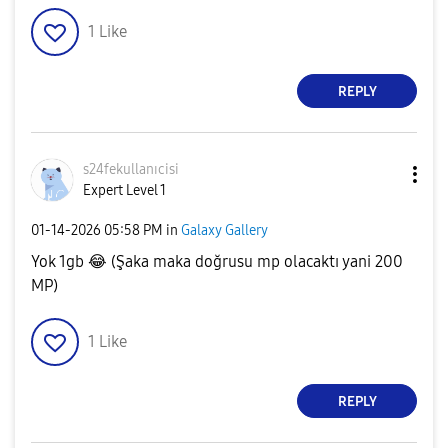
1
Like
REPLY
s24fekullanıcis
i
Expert Level 1
‎01-14-2026
05:58 PM
in
Galaxy Gallery
Yok 1gb
😂
(Şaka maka doğrusu mp olacaktı yani 200
MP)
1
Like
REPLY